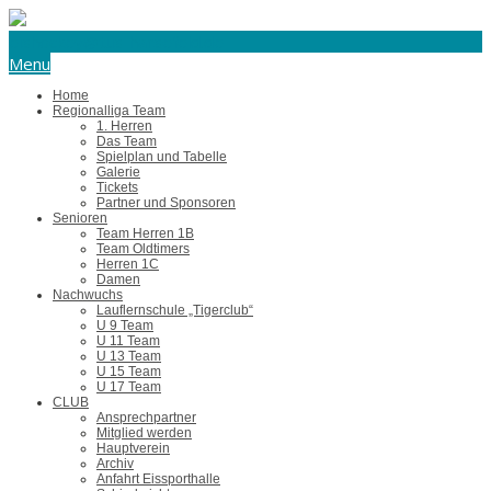
eishockey@tus-harsefeld.de
Menu
Home
Regionalliga Team
1. Herren
Das Team
Spielplan und Tabelle
Galerie
Tickets
Partner und Sponsoren
Senioren
Team Herren 1B
Team Oldtimers
Herren 1C
Damen
Nachwuchs
Lauflernschule „Tigerclub“
U 9 Team
U 11 Team
U 13 Team
U 15 Team
U 17 Team
CLUB
Ansprechpartner
Mitglied werden
Hauptverein
Archiv
Anfahrt Eissporthalle