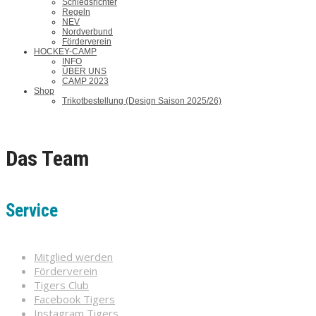
Schiedsrichter
Regeln
NEV
Nordverbund
Förderverein
HOCKEY-CAMP
INFO
ÜBER UNS
CAMP 2023
Shop
Trikotbestellung (Design Saison 2025/26)
Das Team
Service
Mitglied werden
Förderverein
Tigers Club
Facebook Tigers
Instagram Tigers