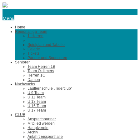
eishockey@tus-harsefeld.de
Menu
Home
Regionalliga Team
1. Herren
Das Team
Spielplan und Tabelle
Galerie
Tickets
Partner und Sponsoren
Senioren
Team Herren 1B
Team Oldtimers
Herren 1C
Damen
Nachwuchs
Lauflernschule „Tigerclub“
U 9 Team
U 11 Team
U 13 Team
U 15 Team
U 17 Team
CLUB
Ansprechpartner
Mitglied werden
Hauptverein
Archiv
Anfahrt Eissporthalle