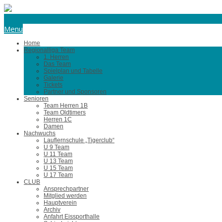
eishockey@tus-harsefeld.de
Menu
Home
Regionalliga Team
1. Herren
Das Team
Spielplan und Tabelle
Galerie
Tickets
Partner und Sponsoren
Senioren
Team Herren 1B
Team Oldtimers
Herren 1C
Damen
Nachwuchs
Lauflernschule „Tigerclub“
U 9 Team
U 11 Team
U 13 Team
U 15 Team
U 17 Team
CLUB
Ansprechpartner
Mitglied werden
Hauptverein
Archiv
Anfahrt Eissporthalle