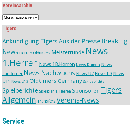
Vereinsarchiv
Vereinsarchiv
Tigers
Aus der Presse
Breaking
Ankündigung Tigers
News
News
Meisterrunde
Herren Oldtimers
1.Herren
News 1B.Herren
News
News Damen
News Nachwuchs
Lauflerner
News U7
News
News U9
Oldtimers Germany
U11
News U13
Schiedsrichter
Tigers
Spielberichte
Sponsoren
Spielplan 1. Herren
Allgemein
Vereins-News
Transfers
Service