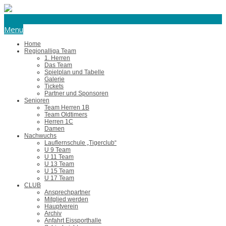
eishockey@tus-harsefeld.de
Menu
Home
Regionalliga Team
1. Herren
Das Team
Spielplan und Tabelle
Galerie
Tickets
Partner und Sponsoren
Senioren
Team Herren 1B
Team Oldtimers
Herren 1C
Damen
Nachwuchs
Lauflernschule „Tigerclub“
U 9 Team
U 11 Team
U 13 Team
U 15 Team
U 17 Team
CLUB
Ansprechpartner
Mitglied werden
Hauptverein
Archiv
Anfahrt Eissporthalle