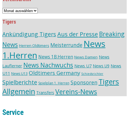
Vereinsarchiv
Tigers
Aus der Presse
Breaking
Ankündigung Tigers
News
News
Meisterrunde
Herren Oldtimers
1.Herren
News 1B.Herren
News
News Damen
News Nachwuchs
Lauflerner
News U7
News
News U9
Oldtimers Germany
U11
News U13
Schiedsrichter
Tigers
Spielberichte
Sponsoren
Spielplan 1. Herren
Allgemein
Vereins-News
Transfers
Service