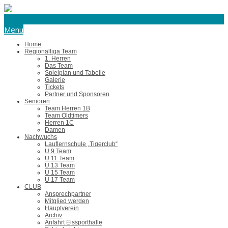
eishockey@tus-harsefeld.de
Menu
Home
Regionalliga Team
1. Herren
Das Team
Spielplan und Tabelle
Galerie
Tickets
Partner und Sponsoren
Senioren
Team Herren 1B
Team Oldtimers
Herren 1C
Damen
Nachwuchs
Lauflernschule „Tigerclub“
U 9 Team
U 11 Team
U 13 Team
U 15 Team
U 17 Team
CLUB
Ansprechpartner
Mitglied werden
Hauptverein
Archiv
Anfahrt Eissporthalle