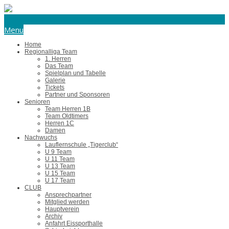
eishockey@tus-harsefeld.de
Menu
Home
Regionalliga Team
1. Herren
Das Team
Spielplan und Tabelle
Galerie
Tickets
Partner und Sponsoren
Senioren
Team Herren 1B
Team Oldtimers
Herren 1C
Damen
Nachwuchs
Lauflernschule „Tigerclub“
U 9 Team
U 11 Team
U 13 Team
U 15 Team
U 17 Team
CLUB
Ansprechpartner
Mitglied werden
Hauptverein
Archiv
Anfahrt Eissporthalle