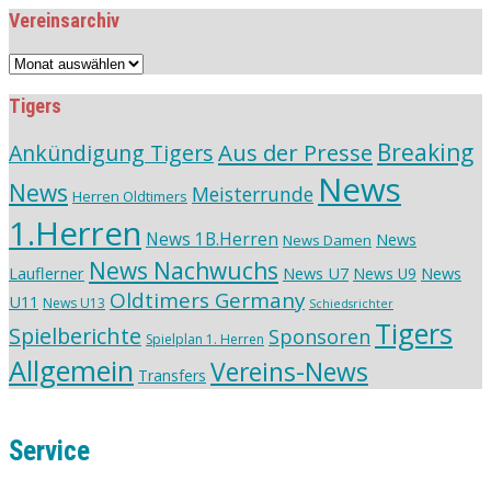
Vereinsarchiv
Vereinsarchiv
Tigers
Aus der Presse
Breaking
Ankündigung Tigers
News
News
Meisterrunde
Herren Oldtimers
1.Herren
News 1B.Herren
News
News Damen
News Nachwuchs
Lauflerner
News U7
News
News U9
Oldtimers Germany
U11
News U13
Schiedsrichter
Tigers
Spielberichte
Sponsoren
Spielplan 1. Herren
Allgemein
Vereins-News
Transfers
Service