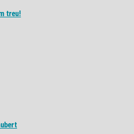
m treu!
hubert