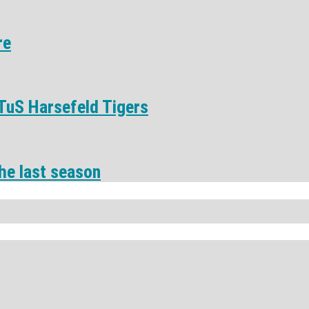
re
TuS Harsefeld Tigers
he last season