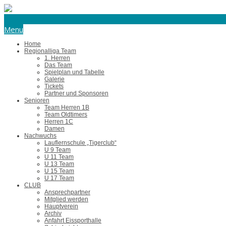
eishockey@tus-harsefeld.de
Menu
Home
Regionalliga Team
1. Herren
Das Team
Spielplan und Tabelle
Galerie
Tickets
Partner und Sponsoren
Senioren
Team Herren 1B
Team Oldtimers
Herren 1C
Damen
Nachwuchs
Lauflernschule „Tigerclub“
U 9 Team
U 11 Team
U 13 Team
U 15 Team
U 17 Team
CLUB
Ansprechpartner
Mitglied werden
Hauptverein
Archiv
Anfahrt Eissporthalle