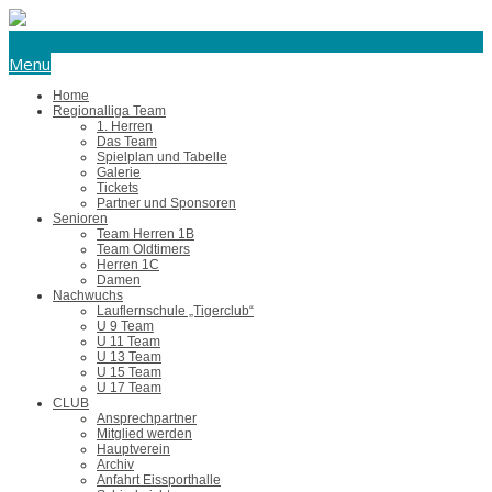
eishockey@tus-harsefeld.de
Menu
Home
Regionalliga Team
1. Herren
Das Team
Spielplan und Tabelle
Galerie
Tickets
Partner und Sponsoren
Senioren
Team Herren 1B
Team Oldtimers
Herren 1C
Damen
Nachwuchs
Lauflernschule „Tigerclub“
U 9 Team
U 11 Team
U 13 Team
U 15 Team
U 17 Team
CLUB
Ansprechpartner
Mitglied werden
Hauptverein
Archiv
Anfahrt Eissporthalle