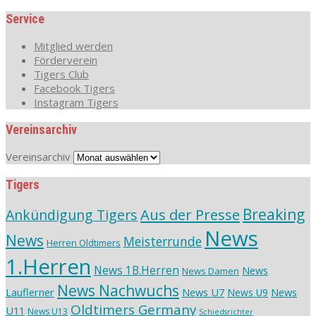
Service
Mitglied werden
Förderverein
Tigers Club
Facebook Tigers
Instagram Tigers
Vereinsarchiv
Vereinsarchiv
Tigers
Aus der Presse
Breaking
Ankündigung Tigers
News
News
Meisterrunde
Herren Oldtimers
1.Herren
News 1B.Herren
News
News Damen
News Nachwuchs
Lauflerner
News U7
News
News U9
Oldtimers Germany
U11
News U13
Schiedsrichter