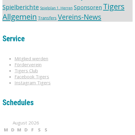
Tigers
Spielberichte
Sponsoren
Spielplan 1. Herren
Allgemein
Vereins-News
Transfers
Service
Mitglied werden
Förderverein
Tigers Club
Facebook Tigers
Instagram Tigers
Schedules
August 2026
M
D
M
D
F
S
S