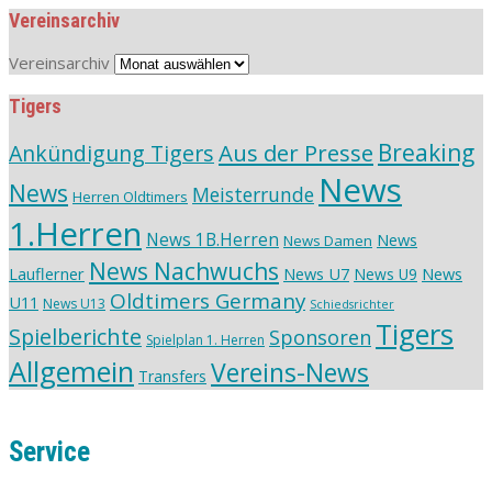
Vereinsarchiv
Vereinsarchiv
Tigers
Aus der Presse
Breaking
Ankündigung Tigers
News
News
Meisterrunde
Herren Oldtimers
1.Herren
News 1B.Herren
News
News Damen
News Nachwuchs
Lauflerner
News U7
News
News U9
Oldtimers Germany
U11
News U13
Schiedsrichter
Tigers
Spielberichte
Sponsoren
Spielplan 1. Herren
Allgemein
Vereins-News
Transfers
Service