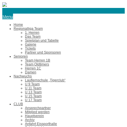
eishockey@tus-harsefeld.de
Menu
Home
Regionalliga Team
1. Herren
Das Team
Spielplan und Tabelle
Galerie
Tickets
Partner und Sponsoren
Senioren
Team Herren 1B
Team Oldtimers
Herren 1C
Damen
Nachwuchs
Lauflernschule „Tigerclub“
U 9 Team
U 11 Team
U 13 Team
U 15 Team
U 17 Team
CLUB
Ansprechpartner
Mitglied werden
Hauptverein
Archiv
Anfahrt Eissporthalle