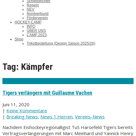
Schiedsrichter
Regeln
NEV
Nordverbund
Förderverein
HOCKEY-CAMP
INFO
ÜBER UNS
CAMP 2023
Shop
Trikotbestellung (Design Saison 2025/26)
Tag: Kämpfer
Tigers verlängern mit Guillaume Vachon
Juni 11, 2020
|
Keine Kommentare
|
Breaking News
,
News 1.Herren
,
Vereins-News
Nachdem Eishockeyregionalligist TuS Harsefeld Tigers bereits
Vertragsverlängerungen mit Marc Meinhard und Yannick Henry