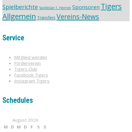
Tigers
Spielberichte
Sponsoren
Spielplan 1. Herren
Allgemein
Vereins-News
Transfers
Service
Mitglied werden
Förderverein
Tigers Club
Facebook Tigers
Instagram Tigers
Schedules
August 2026
M
D
M
D
F
S
S