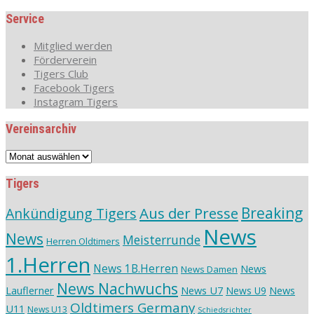
Service
Mitglied werden
Förderverein
Tigers Club
Facebook Tigers
Instagram Tigers
Vereinsarchiv
Vereinsarchiv
Tigers
Aus der Presse
Breaking
Ankündigung Tigers
News
News
Meisterrunde
Herren Oldtimers
1.Herren
News 1B.Herren
News
News Damen
News Nachwuchs
Lauflerner
News U7
News
News U9
Oldtimers Germany
U11
News U13
Schiedsrichter