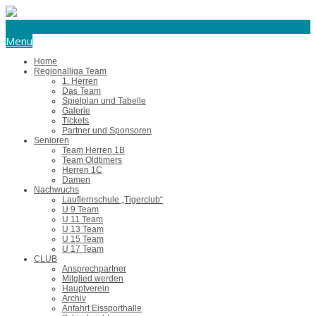
eishockey@tus-harsefeld.de
Menu
Home
Regionalliga Team
1. Herren
Das Team
Spielplan und Tabelle
Galerie
Tickets
Partner und Sponsoren
Senioren
Team Herren 1B
Team Oldtimers
Herren 1C
Damen
Nachwuchs
Lauflernschule „Tigerclub“
U 9 Team
U 11 Team
U 13 Team
U 15 Team
U 17 Team
CLUB
Ansprechpartner
Mitglied werden
Hauptverein
Archiv
Anfahrt Eissporthalle