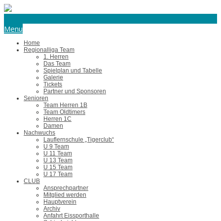
eishockey@tus-harsefeld.de
Menu
Home
Regionalliga Team
1. Herren
Das Team
Spielplan und Tabelle
Galerie
Tickets
Partner und Sponsoren
Senioren
Team Herren 1B
Team Oldtimers
Herren 1C
Damen
Nachwuchs
Lauflernschule „Tigerclub“
U 9 Team
U 11 Team
U 13 Team
U 15 Team
U 17 Team
CLUB
Ansprechpartner
Mitglied werden
Hauptverein
Archiv
Anfahrt Eissporthalle