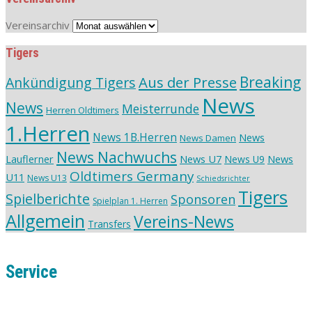
Vereinsarchiv
Tigers
Aus der Presse
Breaking
Ankündigung Tigers
News
News
Meisterrunde
Herren Oldtimers
1.Herren
News 1B.Herren
News
News Damen
News Nachwuchs
Lauflerner
News U7
News
News U9
Oldtimers Germany
U11
News U13
Schiedsrichter
Tigers
Spielberichte
Sponsoren
Spielplan 1. Herren
Allgemein
Vereins-News
Transfers
Service