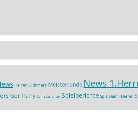
News 1.Herr
News
Meisterrunde
Herren Oldtimers
Spielberichte
ers Germany
S
Spielplan 1. Herren
Schiedsrichter