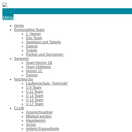
eishockey@tus-harsefeld.de
Menu
Home
Regionalliga Team
1. Herren
Das Team
Spielplan und Tabelle
Galerie
Tickets
Partner und Sponsoren
Senioren
Team Herren 1B
Team Oldtimers
Herren 1C
Damen
Nachwuchs
Lauflernschule „Tigerclub“
U 9 Team
U 11 Team
U 13 Team
U 15 Team
U 17 Team
CLUB
Ansprechpartner
Mitglied werden
Hauptverein
Archiv
Anfahrt Eissporthalle