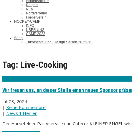
Schiedsrichter
Regeln
NEV
Nordverbund
Förderverein
HOCKEY-CAMP
INFO
ÜBER UNS
CAMP 2023
Shop
Trikotbestellung (Design Saison 2025/26)
Tag: Live-Cooking
Wir freuen uns, an dieser Stelle einen neuen Sponsor präse
Juli 23, 2024
|
Keine Kommentare
|
News 1.Herren
Der Harsefelder Partyservice und Caterer KLEINER ENGEL wird