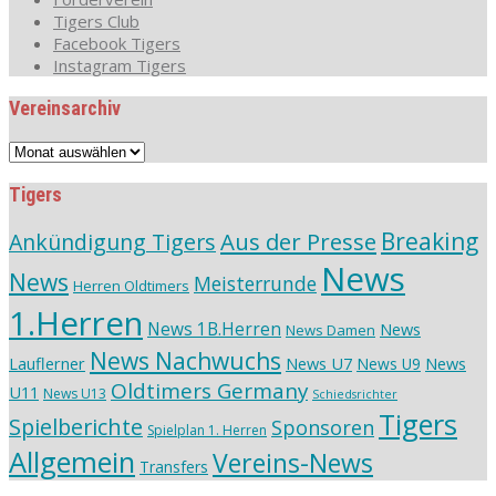
Tigers Club
Facebook Tigers
Instagram Tigers
Vereinsarchiv
Vereinsarchiv
Tigers
Aus der Presse
Breaking
Ankündigung Tigers
News
News
Meisterrunde
Herren Oldtimers
1.Herren
News 1B.Herren
News
News Damen
News Nachwuchs
Lauflerner
News U7
News
News U9
Oldtimers Germany
U11
News U13
Schiedsrichter
Tigers
Spielberichte
Sponsoren
Spielplan 1. Herren
Allgemein
Vereins-News
Transfers