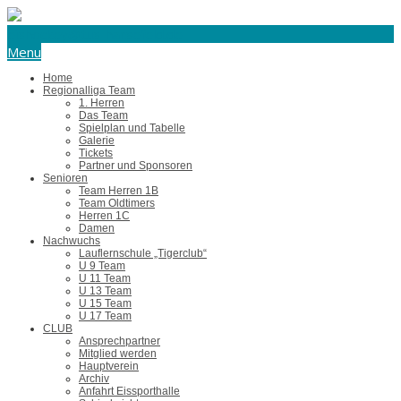
eishockey@tus-harsefeld.de
Menu
Home
Regionalliga Team
1. Herren
Das Team
Spielplan und Tabelle
Galerie
Tickets
Partner und Sponsoren
Senioren
Team Herren 1B
Team Oldtimers
Herren 1C
Damen
Nachwuchs
Lauflernschule „Tigerclub“
U 9 Team
U 11 Team
U 13 Team
U 15 Team
U 17 Team
CLUB
Ansprechpartner
Mitglied werden
Hauptverein
Archiv
Anfahrt Eissporthalle