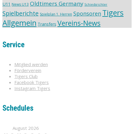
Oldtimers Germany
U11
News U13
Schiedsrichter
Tigers
Spielberichte
Sponsoren
Spielplan 1. Herren
Allgemein
Vereins-News
Transfers
Service
Mitglied werden
Förderverein
Tigers Club
Facebook Tigers
Instagram Tigers
Schedules
August 2026