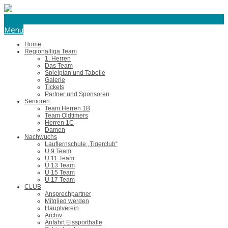
eishockey@tus-harsefeld.de
Menu
Home
Regionalliga Team
1. Herren
Das Team
Spielplan und Tabelle
Galerie
Tickets
Partner und Sponsoren
Senioren
Team Herren 1B
Team Oldtimers
Herren 1C
Damen
Nachwuchs
Lauflernschule „Tigerclub“
U 9 Team
U 11 Team
U 13 Team
U 15 Team
U 17 Team
CLUB
Ansprechpartner
Mitglied werden
Hauptverein
Archiv
Anfahrt Eissporthalle