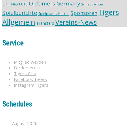
Oldtimers Germany
U11
News U13
Schiedsrichter
Tigers
Spielberichte
Sponsoren
Spielplan 1. Herren
Allgemein
Vereins-News
Transfers
Service
Mitglied werden
Förderverein
Tigers Club
Facebook Tigers
Instagram Tigers
Schedules
August 2026