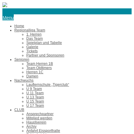
eishockey@tus-harsefeld.de
Menu
Home
Regionalliga Team
1. Herren
Das Team
Spielplan und Tabelle
Galerie
Tickets
Partner und Sponsoren
Senioren
Team Herren 1B
Team Oldtimers
Herren 1C
Damen
Nachwuchs
Lauflernschule „Tigerclub“
U 9 Team
U 11 Team
U 13 Team
U 15 Team
U 17 Team
CLUB
Ansprechpartner
Mitglied werden
Hauptverein
Archiv
Anfahrt Eissporthalle