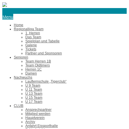
eishockey@tus-harsefeld.de
Menu
Home
Regionalliga Team
1. Herren
Das Team
Spielplan und Tabelle
Galerie
Tickets
Partner und Sponsoren
Senioren
Team Herren 1B
Team Oldtimers
Herren 1C
Damen
Nachwuchs
Lauflernschule „Tigerclub“
U 9 Team
U 11 Team
U 13 Team
U 15 Team
U 17 Team
CLUB
Ansprechpartner
Mitglied werden
Hauptverein
Archiv
Anfahrt Eissporthalle