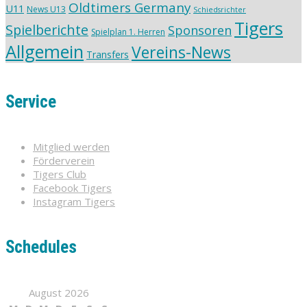
Oldtimers Germany
U11
News U13
Schiedsrichter
Tigers
Spielberichte
Sponsoren
Spielplan 1. Herren
Allgemein
Vereins-News
Transfers
Service
Mitglied werden
Förderverein
Tigers Club
Facebook Tigers
Instagram Tigers
Schedules
August 2026