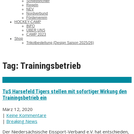
Schiedsrichter
Regeln
NEV
Nordverbund
Förderverein
HOCKEY-CAMP
INFO
ÜBER UNS
CAMP 2023
Shop
Trikotbestellung (Design Saison 2025/26)
Tag: Trainingsbetrieb
TuS Harsefeld Tigers stellen mit sofortiger Wirkung den
Trainingsbetrieb ein
März 12, 2020
|
Keine Kommentare
|
Breaking News
Der Niedersächsische Eissport-Verband e.V. hat entschieden,