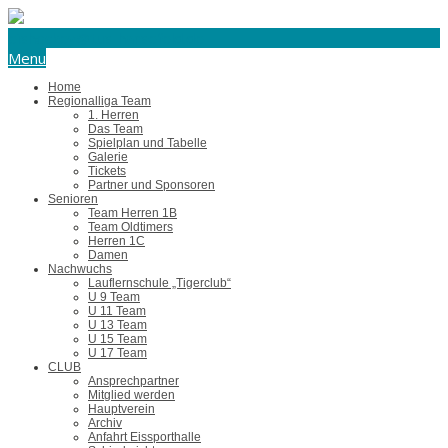
eishockey@tus-harsefeld.de
Menu
Home
Regionalliga Team
1. Herren
Das Team
Spielplan und Tabelle
Galerie
Tickets
Partner und Sponsoren
Senioren
Team Herren 1B
Team Oldtimers
Herren 1C
Damen
Nachwuchs
Lauflernschule „Tigerclub“
U 9 Team
U 11 Team
U 13 Team
U 15 Team
U 17 Team
CLUB
Ansprechpartner
Mitglied werden
Hauptverein
Archiv
Anfahrt Eissporthalle