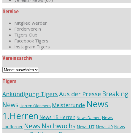
Service
Mitglied werden
Förderverein
Tigers Club
Facebook Tigers
Instagram Tigers
Vereinsarchiv
Vereinsarchiv
Tigers
Aus der Presse
Breaking
Ankündigung Tigers
News
News
Meisterrunde
Herren Oldtimers
1.Herren
News 1B.Herren
News
News Damen
News Nachwuchs
Lauflerner
News U7
News
News U9