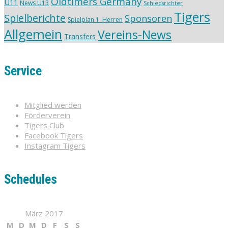
Oldtimers Germany
U11
News U13
Schiedsrichter
Tigers
Spielberichte
Sponsoren
Spielplan 1. Herren
Allgemein
Vereins-News
Transfers
Service
Mitglied werden
Förderverein
Tigers Club
Facebook Tigers
Instagram Tigers
Schedules
März 2017
M
D
M
D
F
S
S