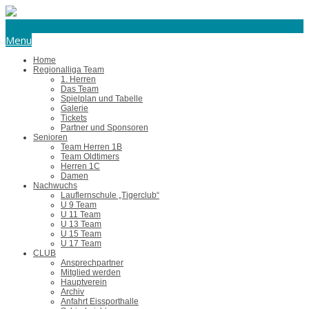
eishockey@tus-harsefeld.de
Menu
Home
Regionalliga Team
1. Herren
Das Team
Spielplan und Tabelle
Galerie
Tickets
Partner und Sponsoren
Senioren
Team Herren 1B
Team Oldtimers
Herren 1C
Damen
Nachwuchs
Lauflernschule „Tigerclub“
U 9 Team
U 11 Team
U 13 Team
U 15 Team
U 17 Team
CLUB
Ansprechpartner
Mitglied werden
Hauptverein
Archiv
Anfahrt Eissporthalle