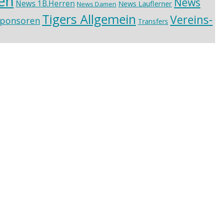
en
News
News 1B.Herren
News Lauflerner
News Damen
Tigers Allgemein
Vereins-
ponsoren
Transfers