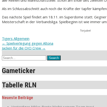
alle Reihen und Mannschaftsteile. Schon am Ende des zweiten Dri
Als im Schlussabschnitt auch noch die Kräfte der tapfer kämpfe
Das nächste Spiel findet am 18.11. im Superdome statt. Gegner 
Meisterschaft in der Verbandsliga. Spielbeginn ist wie immer um
Torjubel
Tigers Allgemein
Post
←
Spielverlegung gegen Altona
Jacken für die OIO Crew
→
navigation
Gameticker
Tabelle RLN
Neueste Beiträge
Verteidiger Niklas Bente bleibt seinem Team treu!