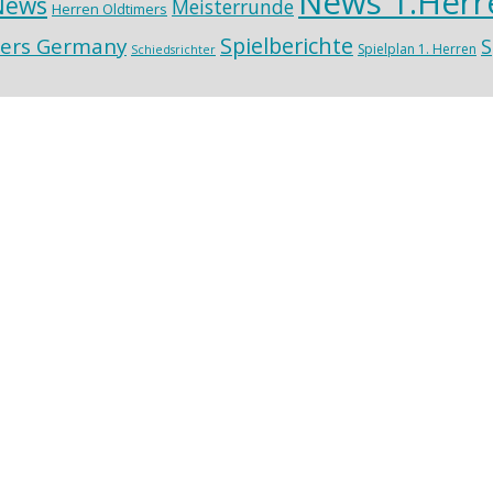
News 1.Herr
News
Meisterrunde
Herren Oldtimers
Spielberichte
ers Germany
S
Spielplan 1. Herren
Schiedsrichter