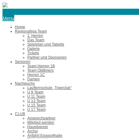
eishockey@tus-harsefeld.de
Menu
Home
Regionalliga Team
1. Herren
Das Team
Spielplan und Tabelle
Galerie
Tickets
Partner und Sponsoren
Senioren
Team Herren 1B
Team Oldtimers
Herren 1C
Damen
Nachwuchs
Lauflernschule „Tigerclub“
U 9 Team
U 11 Team
U 13 Team
U 15 Team
U 17 Team
CLUB
Ansprechpartner
Mitglied werden
Hauptverein
Archiv
Anfahrt Eissporthalle