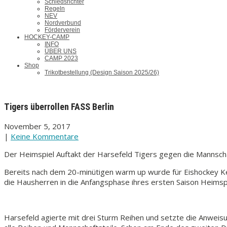
Schiedsrichter
Regeln
NEV
Nordverbund
Förderverein
HOCKEY-CAMP
INFO
ÜBER UNS
CAMP 2023
Shop
Trikotbestellung (Design Saison 2025/26)
Tigers überrollen FASS Berlin
November 5, 2017
|
Keine Kommentare
Der Heimspiel Auftakt der Harsefeld Tigers gegen die Mannschaf
Bereits nach dem 20-minütigen warm up wurde für Eishockey Ke
die Hausherren in die Anfangsphase ihres ersten Saison Heimspie
Harsefeld agierte mit drei Sturm Reihen und setzte die Anweisung