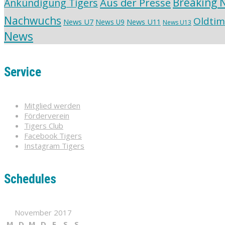
Aus der Presse
Breaking 
Ankündigung Tigers
Nachwuchs
Oldtim
News U7
News U11
News U9
News U13
News
Service
Mitglied werden
Förderverein
Tigers Club
Facebook Tigers
Instagram Tigers
Schedules
November 2017
M
D
M
D
F
S
S