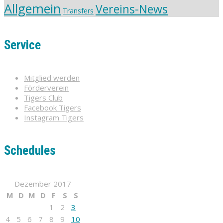
Allgemein
Vereins-News
Transfers
Service
Mitglied werden
Förderverein
Tigers Club
Facebook Tigers
Instagram Tigers
Schedules
Dezember 2017
M
D
M
D
F
S
S
1
2
3
4
5
6
7
8
9
10