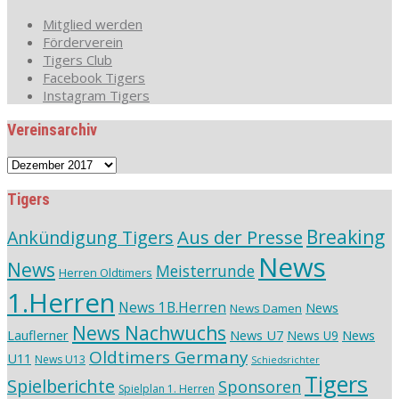
Mitglied werden
Förderverein
Tigers Club
Facebook Tigers
Instagram Tigers
Vereinsarchiv
Vereinsarchiv
Tigers
Aus der Presse
Breaking
Ankündigung Tigers
News
News
Meisterrunde
Herren Oldtimers
1.Herren
News 1B.Herren
News
News Damen
News Nachwuchs
Lauflerner
News U7
News
News U9
Oldtimers Germany
U11
News U13
Schiedsrichter
Tigers
Spielberichte
Sponsoren
Spielplan 1. Herren