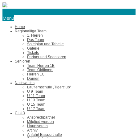
eishockey@tus-harsefeld.de
Menu
Home
Regionalliga Team
1. Herren
Das Team
Spielplan und Tabelle
Galerie
Tickets
Partner und Sponsoren
Senioren
Team Herren 1B
Team Oldtimers
Herren 1C
Damen
Nachwuchs
Lauflernschule „Tigerclub“
U 9 Team
U 11 Team
U 13 Team
U 15 Team
U 17 Team
CLUB
Ansprechpartner
Mitglied werden
Hauptverein
Archiv
Anfahrt Eissporthalle