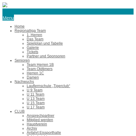
eishockey@tus-harsefeld.de
Menu
Home
Regionalliga Team
1. Herren
Das Team
Spielplan und Tabelle
Galerie
Tickets
Partner und Sponsoren
Senioren
Team Herren 1B
Team Oldtimers
Herren 1C
Damen
Nachwuchs
Lauflernschule „Tigerclub“
U 9 Team
U 11 Team
U 13 Team
U 15 Team
U 17 Team
CLUB
Ansprechpartner
Mitglied werden
Hauptverein
Archiv
Anfahrt Eissporthalle