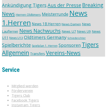
Aus der Presse
Breaking
Ankündigung Tigers
News
News
Meisterrunde
Herren Oldtimers
1.Herren
News 1B.Herren
News
News Damen
News Nachwuchs
Lauflerner
News U7
News
News U9
Oldtimers Germany
U11
News U13
Schiedsrichter
Tigers
Spielberichte
Sponsoren
Spielplan 1. Herren
Allgemein
Vereins-News
Transfers
Service
Mitglied werden
Förderverein
Tigers Club
Facebook Tigers
Instagram Tigers