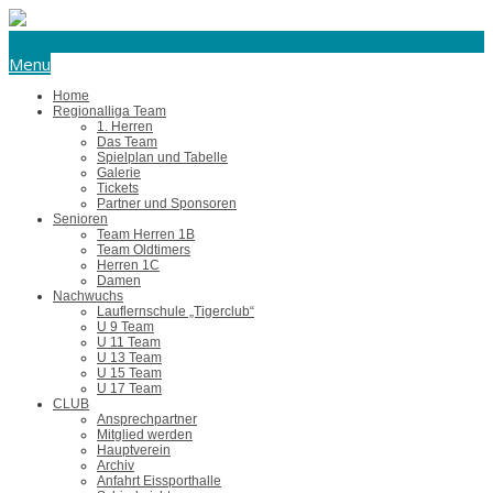
eishockey@tus-harsefeld.de
Menu
Home
Regionalliga Team
1. Herren
Das Team
Spielplan und Tabelle
Galerie
Tickets
Partner und Sponsoren
Senioren
Team Herren 1B
Team Oldtimers
Herren 1C
Damen
Nachwuchs
Lauflernschule „Tigerclub“
U 9 Team
U 11 Team
U 13 Team
U 15 Team
U 17 Team
CLUB
Ansprechpartner
Mitglied werden
Hauptverein
Archiv
Anfahrt Eissporthalle