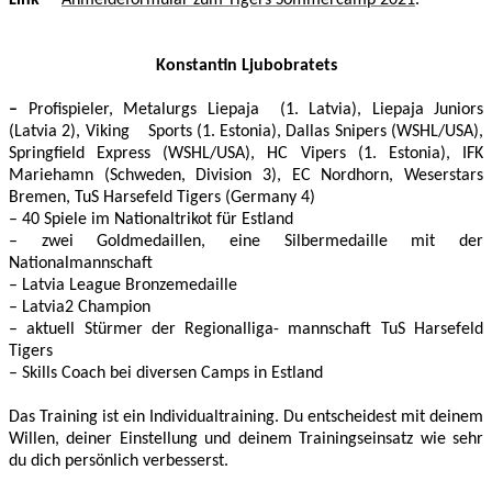
Link
Anmeldeformular zum Tigers Sommercamp 2021
.
Konstantin Ljubobratets
–
Profispieler, Metalurgs Liepaja (1.
Latvia), Liepaja Juniors
(Latvia 2), Viking Sports (1. Estonia), Dallas Snipers (WSHL/USA),
Springfield Express (WSHL/USA), HC Vipers (1.
Estonia), IFK
Mariehamn (Schweden, Division 3), EC Nordhorn, Weserstars
Bremen, TuS Harsefeld Tigers (Germany 4)
– 40 Spiele im Nationaltrikot für Estland
– zwei Goldmedaillen, eine Silbermedaille mit der
Nationalmannschaft
– Latvia League Bronzemedaille
– Latvia2 Champion
– aktuell Stürmer der Regionalliga- mannschaft TuS Harsefeld
Tigers
– Skills Coach bei diversen Camps in Estland
Das Training ist ein Individualtraining. Du entscheidest mit deinem
Willen, deiner Einstellung und deinem Trainingseinsatz wie sehr
du dich persönlich verbesserst.