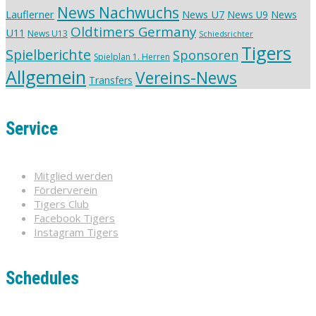
News Nachwuchs
Lauflerner
News U7
News
News U9
Oldtimers Germany
U11
News U13
Schiedsrichter
Tigers
Spielberichte
Sponsoren
Spielplan 1. Herren
Allgemein
Vereins-News
Transfers
Service
Mitglied werden
Förderverein
Tigers Club
Facebook Tigers
Instagram Tigers
Schedules