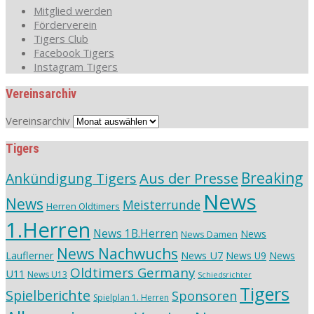
Mitglied werden
Förderverein
Tigers Club
Facebook Tigers
Instagram Tigers
Vereinsarchiv
Vereinsarchiv
Tigers
Aus der Presse
Breaking
Ankündigung Tigers
News
News
Meisterrunde
Herren Oldtimers
1.Herren
News 1B.Herren
News
News Damen
News Nachwuchs
Lauflerner
News U7
News
News U9
Oldtimers Germany
U11
News U13
Schiedsrichter
Tigers
Spielberichte
Sponsoren
Spielplan 1. Herren