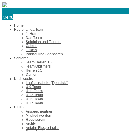
eishockey@tus-harsefeld.de
Menu
Home
Regionalliga Team
1. Herren
Das Team
Spielplan und Tabelle
Galerie
Tickets
Partner und Sponsoren
Senioren
Team Herren 1B
Team Oldtimers
Herren 1C
Damen
Nachwuchs
Lauflernschule „Tigerclub“
U 9 Team
U 11 Team
U 13 Team
U 15 Team
U 17 Team
CLUB
Ansprechpartner
Mitglied werden
Hauptverein
Archiv
Anfahrt Eissporthalle