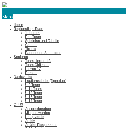
eishockey@tus-harsefeld.de
Menu
Home
Regionalliga Team
1. Herren
Das Team
Spielplan und Tabelle
Galerie
Tickets
Partner und Sponsoren
Senioren
Team Herren 1B
Team Oldtimers
Herren 1C
Damen
Nachwuchs
Lauflernschule „Tigerclub“
U 9 Team
U 11 Team
U 13 Team
U 15 Team
U 17 Team
CLUB
Ansprechpartner
Mitglied werden
Hauptverein
Archiv
Anfahrt Eissporthalle