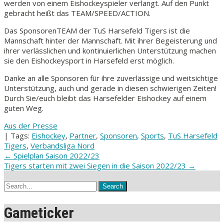
werden von einem Eishockeyspieler verlangt. Auf den Punkt
gebracht heißt das TEAM/SPEED/ACTION.
Das SponsorenTEAM der TuS Harsefeld Tigers ist die
Mannschaft hinter der Mannschaft. Mit ihrer Begeisterung und
ihrer verlässlichen und kontinuierlichen Unterstützung machen
sie den Eishockeysport in Harsefeld erst möglich.
Danke an alle Sponsoren für ihre zuverlässige und weitsichtige
Unterstützung, auch und gerade in diesen schwierigen Zeiten!
Durch Sie/euch bleibt das Harsefelder Eishockey auf einem
guten Weg.
Aus der Presse
| Tags:
Eishockey
,
Partner
,
Sponsoren
,
Sports
,
TuS Harsefeld
Tigers
,
Verbandsliga Nord
Post
←
Spielplan Saison 2022/23
Tigers starten mit zwei Siegen in die Saison 2022/23
→
navigation
Gameticker