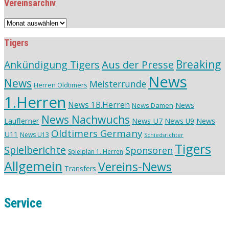
Vereinsarchiv
Vereinsarchiv
Tigers
Aus der Presse
Breaking
Ankündigung Tigers
News
News
Meisterrunde
Herren Oldtimers
1.Herren
News 1B.Herren
News
News Damen
News Nachwuchs
Lauflerner
News U7
News
News U9
Oldtimers Germany
U11
News U13
Schiedsrichter
Tigers
Spielberichte
Sponsoren
Spielplan 1. Herren
Allgemein
Vereins-News
Transfers
Service