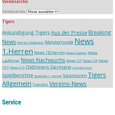
Vereinsarchiv
Vereinsarchiv
Tigers
Aus der Presse
Breaking
Ankündigung Tigers
News
News
Meisterrunde
Herren Oldtimers
1.Herren
News 1B.Herren
News
News Damen
News Nachwuchs
Lauflerner
News U7
News
News U9
Oldtimers Germany
U11
News U13
Schiedsrichter
Tigers
Spielberichte
Sponsoren
Spielplan 1. Herren
Allgemein
Vereins-News
Transfers
Service