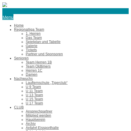
eishockey@tus-harsefeld.de
Menu
Home
Regionalliga Team
1. Herren
Das Team
Spielplan und Tabelle
Galerie
Tickets
Partner und Sponsoren
Senioren
Team Herren 1B
Team Oldtimers
Herren 1C
Damen
Nachwuchs
Lauflernschule „Tigerclub“
U 9 Team
U 11 Team
U 13 Team
U 15 Team
U 17 Team
CLUB
Ansprechpartner
Mitglied werden
Hauptverein
Archiv
Anfahrt Eissporthalle