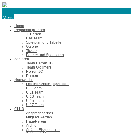
eishockey@tus-harsefeld.de
Menu
Home
Regionalliga Team
1. Herren
Das Team
Spielplan und Tabelle
Galerie
Tickets
Partner und Sponsoren
Senioren
Team Herren 1B
Team Oldtimers
Herren 1C
Damen
Nachwuchs
Lauflernschule „Tigerclub“
U 9 Team
U 11 Team
U 13 Team
U 15 Team
U 17 Team
CLUB
Ansprechpartner
Mitglied werden
Hauptverein
Archiv
Anfahrt Eissporthalle