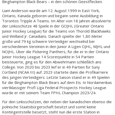
Binghampton Black Bears – in den schönen Geestflecken.
Liam Anderson wurde am 12. August 1999 in East York,
Ontario, Kanada geboren und begann seine Ausbildung in
Torontos Tripple A Teams. Im Alter von 18 Jahren absolvierte
der Linksschütze 48 Spiele in der GOJHL (Greater Ontario
Junior Hockey League) für die Teams von Thorold Blackhawks
und Welland Jr. Canadians. Danach spielte der 1,80 Meter
große und 79 kg schwere Verteidiger wechselnd bei
verschiedenen Vereinen in den Junior A Ligen OJHL, MJHL und
NOJHL. Über die Pickering Panthers, für die er in der Ontario
Junior Hockey League 14 Scorerpunkte in 54 Partien
beisteuerte, ging es für den Abwehrmann schließlich ans
College. Von 2020 bis 2023 lief er in 49 Partien für Suny
Cortland (NCAA III) auf. 2023 startete dann die Profikarriere
des jungen Verteidigers. Letzte Saison stand er in 49 Spielen
für die Binghampton Black Bears auf dem Eis. In Nordamerikas
viertklassiger Profi Liga Federal Prospects Hockey League
wurde er mit seinem Team FPHL Champion 2023/24.
Für den Linksschützen, der neben der kanadischen ebenso die
polnische Staatsbürgerschaft besitzt und somit keine
Kontingentstelle besetzt, steht nun die erste Station in