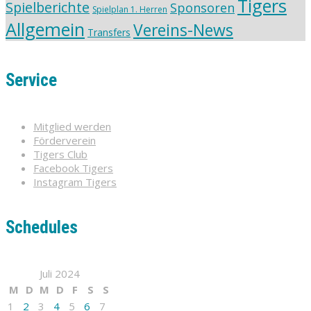
Tigers
Spielberichte
Sponsoren
Spielplan 1. Herren
Allgemein
Vereins-News
Transfers
Service
Mitglied werden
Förderverein
Tigers Club
Facebook Tigers
Instagram Tigers
Schedules
Juli 2024
M
D
M
D
F
S
S
1
2
3
4
5
6
7