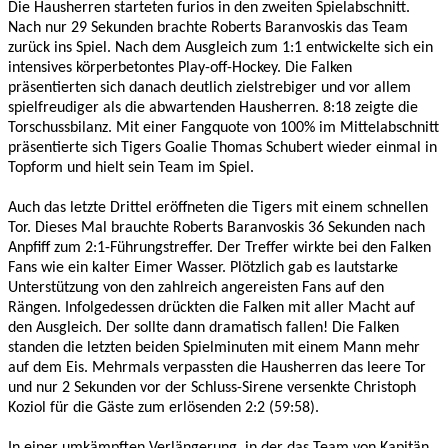
Die Hausherren starteten furios in den zweiten Spielabschnitt.
Nach nur 29 Sekunden brachte Roberts Baranvoskis das Team
zurück ins Spiel. Nach dem Ausgleich zum 1:1 entwickelte sich ein
intensives körperbetontes Play-off-Hockey. Die Falken
präsentierten sich danach deutlich zielstrebiger und vor allem
spielfreudiger als die abwartenden Hausherren. 8:18 zeigte die
Torschussbilanz. Mit einer Fangquote von 100% im Mittelabschnitt
präsentierte sich Tigers Goalie Thomas Schubert wieder einmal in
Topform und hielt sein Team im Spiel.
Auch das letzte Drittel eröffneten die Tigers mit einem schnellen
Tor. Dieses Mal brauchte Roberts Baranvoskis 36 Sekunden nach
Anpfiff zum 2:1-Führungstreffer. Der Treffer wirkte bei den Falken
Fans wie ein kalter Eimer Wasser. Plötzlich gab es lautstarke
Unterstützung von den zahlreich angereisten Fans auf den
Rängen. Infolgedessen drückten die Falken mit aller Macht auf
den Ausgleich. Der sollte dann dramatisch fallen! Die Falken
standen die letzten beiden Spielminuten mit einem Mann mehr
auf dem Eis. Mehrmals verpassten die Hausherren das leere Tor
und nur 2 Sekunden vor der Schluss-Sirene versenkte Christoph
Koziol für die Gäste zum erlösenden 2:2 (59:58).