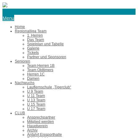
eishockey@tus-harsefeld.de
Menu
Home
Regionalliga Team
1. Herren
Das Team
Spielplan und Tabelle
Galerie
Tickets
Partner und Sponsoren
Senioren
Team Herren 1B
Team Oldtimers
Herren 1C
Damen
Nachwuchs
Lauflernschule „Tigerclub“
U 9 Team
U 11 Team
U 13 Team
U 15 Team
U 17 Team
CLUB
Ansprechpartner
Mitglied werden
Hauptverein
Archiv
Anfahrt Eissporthalle