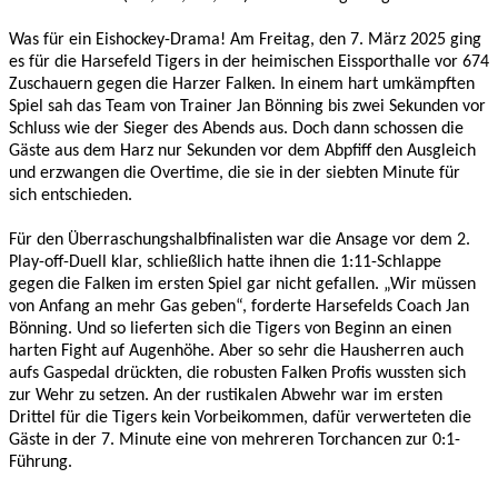
Was für ein Eishockey-Drama! Am Freitag, den 7. März 2025 ging
es für die Harsefeld Tigers in der heimischen Eissporthalle vor 674
Zuschauern gegen die Harzer Falken. In einem hart umkämpften
Spiel sah das Team von Trainer Jan Bönning bis zwei Sekunden vor
Schluss wie der Sieger des Abends aus. Doch dann schossen die
Gäste aus dem Harz nur Sekunden vor dem Abpfiff den Ausgleich
und erzwangen die Overtime, die sie in der siebten Minute für
sich entschieden.
Für den Überraschungshalbfinalisten war die Ansage vor dem 2.
Play-off-Duell klar, schließlich hatte ihnen die 1:11-Schlappe
gegen die Falken im ersten Spiel gar nicht gefallen. „Wir müssen
von Anfang an mehr Gas geben“, forderte Harsefelds Coach Jan
Bönning. Und so lieferten sich die Tigers von Beginn an einen
harten Fight auf Augenhöhe. Aber so sehr die Hausherren auch
aufs Gaspedal drückten, die robusten Falken Profis wussten sich
zur Wehr zu setzen. An der rustikalen Abwehr war im ersten
Drittel für die Tigers kein Vorbeikommen, dafür verwerteten die
Gäste in der 7. Minute eine von mehreren Torchancen zur 0:1-
Führung.