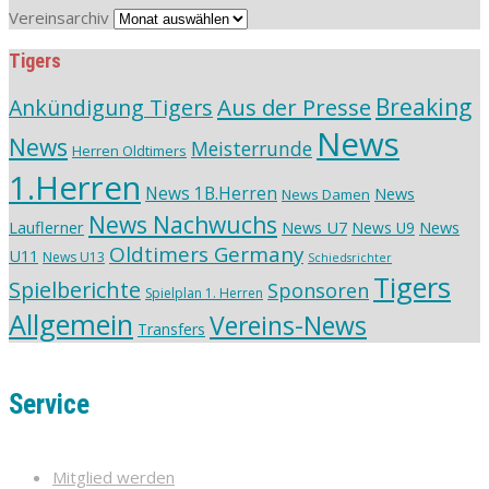
Vereinsarchiv
Tigers
Aus der Presse
Breaking
Ankündigung Tigers
News
News
Meisterrunde
Herren Oldtimers
1.Herren
News 1B.Herren
News
News Damen
News Nachwuchs
Lauflerner
News U7
News
News U9
Oldtimers Germany
U11
News U13
Schiedsrichter
Tigers
Spielberichte
Sponsoren
Spielplan 1. Herren
Allgemein
Vereins-News
Transfers
Service
Mitglied werden