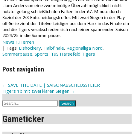
In einer umkämpften Verlängerung, in der das Team von Kapitän
Liam Andersson eine zweiminütige Überzahlmöglichkeit nicht
nutzte, gelang schließlich den Falken in der 67. Minute durch
Koziol der 2:3-Entscheidungstreffer. Mit zwei Siegen in der Play-
off-Serie zieht der Titelverteidiger aus dem Harz in das Finale ein
und die Tigers verabschieden sich nach einer spannenden Saison
2024/25 in die Sommerpause.
News 1.Herren
| Tags:
Eishockery
,
Halbfinale
,
Regionalliga Nord
,
Sommerpause
,
Sports
,
TuS Harsefeld Tigers
Post navigation
←
SAVE THE DATE | SAISONABSCHLUSSFEIER
Tigers 1b mit zwei klaren Siegen
→
Gameticker