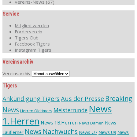
Vereins-News
(67)
Service
Mitglied werden
Förderverein
Tigers Club
Facebook Tigers
Instagram Tigers
Vereinsarchiv
Vereinsarchiv
Tigers
Aus der Presse
Breaking
Ankündigung Tigers
News
News
Meisterrunde
Herren Oldtimers
1.Herren
News 1B.Herren
News
News Damen
News Nachwuchs
Lauflerner
News U7
News
News U9