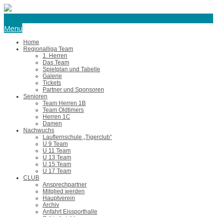
eishockey@tus-harsefeld.de
Menu
Home
Regionalliga Team
1. Herren
Das Team
Spielplan und Tabelle
Galerie
Tickets
Partner und Sponsoren
Senioren
Team Herren 1B
Team Oldtimers
Herren 1C
Damen
Nachwuchs
Lauflernschule „Tigerclub“
U 9 Team
U 11 Team
U 13 Team
U 15 Team
U 17 Team
CLUB
Ansprechpartner
Mitglied werden
Hauptverein
Archiv
Anfahrt Eissporthalle