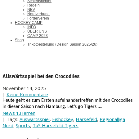
Schiedsrichter
Regeln
NEV
Nordverbund
Förderverein
HOCKEY-CAMP
INFO
ÜBER UNS
CAMP 2023
Shop
Trikotbestellung (Design Saison 2025/26)
AUswärtsspiel bei den Crocodiles
November 14, 2025
|
Keine Kommentare
Heute geht es zum Ersten aufeinandertreffen mit den Crocodiles
in dieser Saison nach Hamburg. Let’s go Tigers ….
News 1.Herren
| Tags:
Auswärtsspiel
,
Eishockey
,
Harsefeld
,
Regionalliga
Nord
,
Sports
,
TuS Harsefeld Tigers