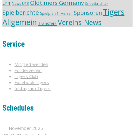
Oldtimers Germany
U11
News U13
Schiedsrichter
Tigers
Spielberichte
Sponsoren
Spielplan 1. Herren
Allgemein
Vereins-News
Transfers
Service
Mitglied werden
Förderverein
Tigers Club
Facebook Tigers
Instagram Tigers
Schedules
November 2025