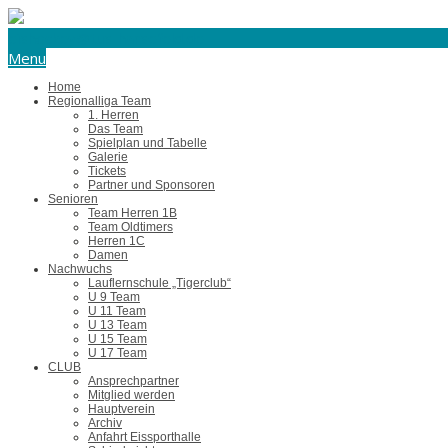
eishockey@tus-harsefeld.de
Menu
Home
Regionalliga Team
1. Herren
Das Team
Spielplan und Tabelle
Galerie
Tickets
Partner und Sponsoren
Senioren
Team Herren 1B
Team Oldtimers
Herren 1C
Damen
Nachwuchs
Lauflernschule „Tigerclub“
U 9 Team
U 11 Team
U 13 Team
U 15 Team
U 17 Team
CLUB
Ansprechpartner
Mitglied werden
Hauptverein
Archiv
Anfahrt Eissporthalle