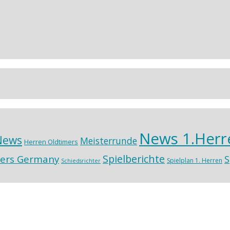
News 1.Herr
News
Meisterrunde
Herren Oldtimers
Spielberichte
ers Germany
S
Spielplan 1. Herren
Schiedsrichter