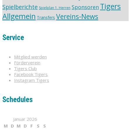
Tigers
Spielberichte
Sponsoren
Spielplan 1. Herren
Allgemein
Vereins-News
Transfers
Service
Mitglied werden
Förderverein
Tigers Club
Facebook Tigers
Instagram Tigers
Schedules
Januar 2026
M
D
M
D
F
S
S