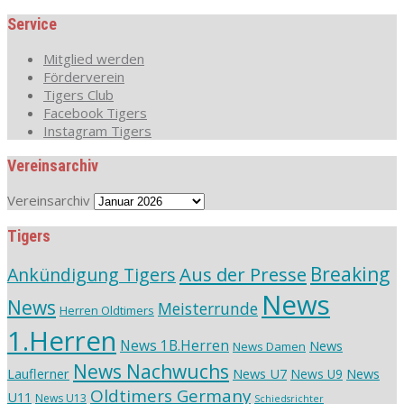
Service
Mitglied werden
Förderverein
Tigers Club
Facebook Tigers
Instagram Tigers
Vereinsarchiv
Vereinsarchiv
Tigers
Aus der Presse
Breaking
Ankündigung Tigers
News
News
Meisterrunde
Herren Oldtimers
1.Herren
News 1B.Herren
News
News Damen
News Nachwuchs
Lauflerner
News U7
News
News U9
Oldtimers Germany
U11
News U13
Schiedsrichter