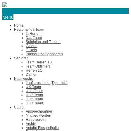
eishockey@tus-harsefeld.de
Menu
Home
Regionalliga Team
1. Herren
Das Team
Spielplan und Tabelle
Galerie
Tickets
Partner und Sponsoren
Senioren
Team Herren 1B
Team Oldtimers
Herren 1C
Damen
Nachwuchs
Lauflernschule „Tigerclub“
U 9 Team
U 11 Team
U 13 Team
U 15 Team
U 17 Team
CLUB
Ansprechpartner
Mitglied werden
Hauptverein
Archiv
Anfahrt Eissporthalle