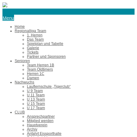
eishockey@tus-harsefeld.de
Menu
Home
Regionalliga Team
1. Herren
Das Team
Spielplan und Tabelle
Galerie
Tickets
Partner und Sponsoren
Senioren
Team Herren 1B
Team Oldtimers
Herren 1C
Damen
Nachwuchs
Lauflernschule „Tigerclub“
U 9 Team
U 11 Team
U 13 Team
U 15 Team
U 17 Team
CLUB
Ansprechpartner
Mitglied werden
Hauptverein
Archiv
Anfahrt Eissporthalle