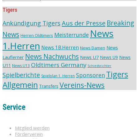
Tigers
Aus der Presse
Breaking
Ankündigung Tigers
News
News
Meisterrunde
Herren Oldtimers
1.Herren
News 1B.Herren
News
News Damen
News Nachwuchs
Lauflerner
News U7
News
News U9
Oldtimers Germany
U11
News U13
Schiedsrichter
Tigers
Spielberichte
Sponsoren
Spielplan 1. Herren
Allgemein
Vereins-News
Transfers
Service
Mitglied werden
Förderverein