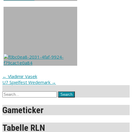
Post
←
Vladimir Vasek
U7 Spielfest Wedemark
→
navigation
Gameticker
Tabelle RLN