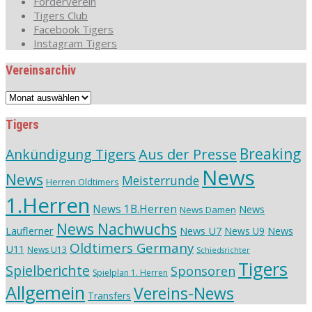
Förderverein
Tigers Club
Facebook Tigers
Instagram Tigers
Vereinsarchiv
Vereinsarchiv
Tigers
Aus der Presse
Breaking
Ankündigung Tigers
News
News
Meisterrunde
Herren Oldtimers
1.Herren
News 1B.Herren
News
News Damen
News Nachwuchs
Lauflerner
News U7
News
News U9
Oldtimers Germany
U11
News U13
Schiedsrichter
Tigers
Spielberichte
Sponsoren
Spielplan 1. Herren
Allgemein
Vereins-News
Transfers