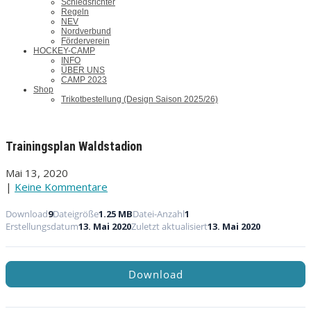
Schiedsrichter
Regeln
NEV
Nordverbund
Förderverein
HOCKEY-CAMP
INFO
ÜBER UNS
CAMP 2023
Shop
Trikotbestellung (Design Saison 2025/26)
Trainingsplan Waldstadion
Mai 13, 2020
|
Keine Kommentare
Download
9
Dateigröße
1.25 MB
Datei-Anzahl
1
Erstellungsdatum
13. Mai 2020
Zuletzt aktualisiert
13. Mai 2020
Download