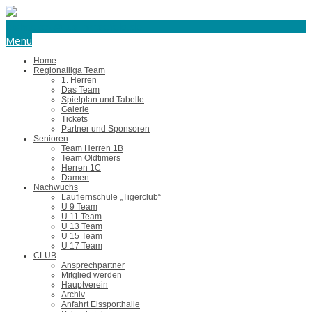
eishockey@tus-harsefeld.de
Menu
Home
Regionalliga Team
1. Herren
Das Team
Spielplan und Tabelle
Galerie
Tickets
Partner und Sponsoren
Senioren
Team Herren 1B
Team Oldtimers
Herren 1C
Damen
Nachwuchs
Lauflernschule „Tigerclub“
U 9 Team
U 11 Team
U 13 Team
U 15 Team
U 17 Team
CLUB
Ansprechpartner
Mitglied werden
Hauptverein
Archiv
Anfahrt Eissporthalle