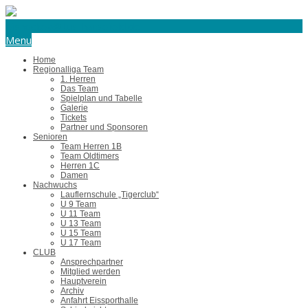
eishockey@tus-harsefeld.de
Menu
Home
Regionalliga Team
1. Herren
Das Team
Spielplan und Tabelle
Galerie
Tickets
Partner und Sponsoren
Senioren
Team Herren 1B
Team Oldtimers
Herren 1C
Damen
Nachwuchs
Lauflernschule „Tigerclub“
U 9 Team
U 11 Team
U 13 Team
U 15 Team
U 17 Team
CLUB
Ansprechpartner
Mitglied werden
Hauptverein
Archiv
Anfahrt Eissporthalle