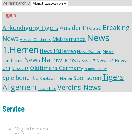
Vereinsarchiv
Tigers
Aus der Presse
Breaking
Ankündigung Tigers
News
News
Meisterrunde
Herren Oldtimers
1.Herren
News 1B.Herren
News
News Damen
News Nachwuchs
Lauflerner
News U7
News
News U9
Oldtimers Germany
U11
News U13
Schiedsrichter
Tigers
Spielberichte
Sponsoren
Spielplan 1. Herren
Allgemein
Vereins-News
Transfers
Service
Mitglied werden