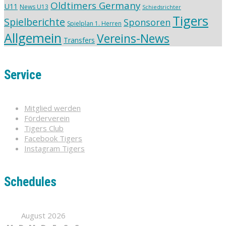
Oldtimers Germany
U11
News U13
Schiedsrichter
Tigers
Spielberichte
Sponsoren
Spielplan 1. Herren
Allgemein
Vereins-News
Transfers
Service
Mitglied werden
Förderverein
Tigers Club
Facebook Tigers
Instagram Tigers
Schedules
August 2026