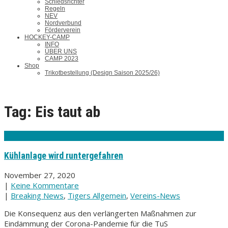
Schiedsrichter
Regeln
NEV
Nordverbund
Förderverein
HOCKEY-CAMP
INFO
ÜBER UNS
CAMP 2023
Shop
Trikotbestellung (Design Saison 2025/26)
Tag: Eis taut ab
Kühlanlage wird runtergefahren
November 27, 2020
|
Keine Kommentare
|
Breaking News
,
Tigers Allgemein
,
Vereins-News
Die Konsequenz aus den verlängerten Maßnahmen zur
Eindämmung der Corona-Pandemie für die TuS