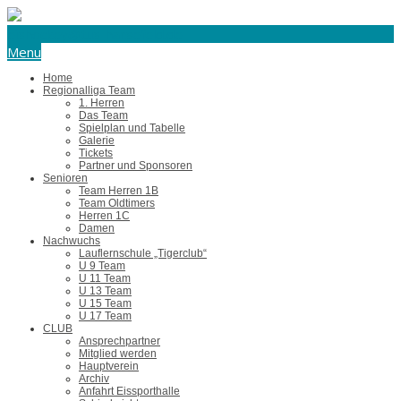
eishockey@tus-harsefeld.de
Menu
Home
Regionalliga Team
1. Herren
Das Team
Spielplan und Tabelle
Galerie
Tickets
Partner und Sponsoren
Senioren
Team Herren 1B
Team Oldtimers
Herren 1C
Damen
Nachwuchs
Lauflernschule „Tigerclub“
U 9 Team
U 11 Team
U 13 Team
U 15 Team
U 17 Team
CLUB
Ansprechpartner
Mitglied werden
Hauptverein
Archiv
Anfahrt Eissporthalle