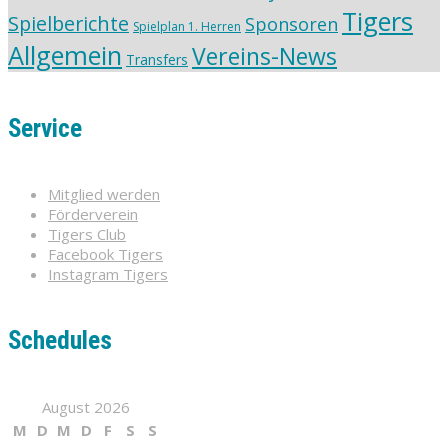
Tigers
Spielberichte
Sponsoren
Spielplan 1. Herren
Allgemein
Vereins-News
Transfers
Service
Mitglied werden
Förderverein
Tigers Club
Facebook Tigers
Instagram Tigers
Schedules
August 2026
M
D
M
D
F
S
S