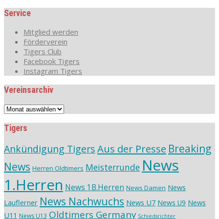
Service
Mitglied werden
Förderverein
Tigers Club
Facebook Tigers
Instagram Tigers
Vereinsarchiv
Vereinsarchiv
Tigers
Aus der Presse
Breaking
Ankündigung Tigers
News
News
Meisterrunde
Herren Oldtimers
1.Herren
News 1B.Herren
News
News Damen
News Nachwuchs
Lauflerner
News U7
News
News U9
Oldtimers Germany
U11
News U13
Schiedsrichter