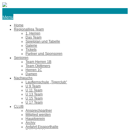
eishockey@tus-harsefeld.de
Menu
Home
Regionalliga Team
1. Herren
Das Team
Spielplan und Tabelle
Galerie
Tickets
Partner und Sponsoren
Senioren
Team Herren 1B
Team Oldtimers
Herren 1C
Damen
Nachwuchs
Lauflernschule „Tigerclub“
U 9 Team
U 11 Team
U 13 Team
U 15 Team
U 17 Team
CLUB
Ansprechpartner
Mitglied werden
Hauptverein
Archiv
Anfahrt Eissporthalle