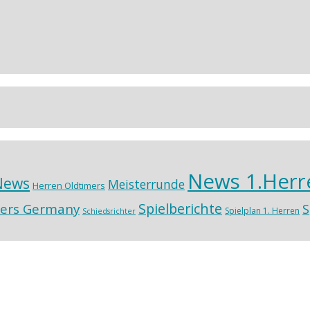
News 1.Herr
News
Meisterrunde
Herren Oldtimers
Spielberichte
ers Germany
S
Spielplan 1. Herren
Schiedsrichter