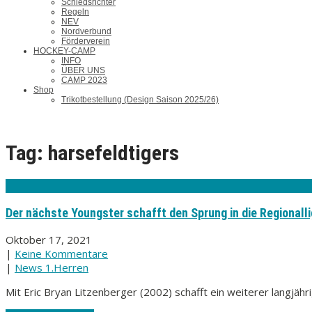
Schiedsrichter
Regeln
NEV
Nordverbund
Förderverein
HOCKEY-CAMP
INFO
ÜBER UNS
CAMP 2023
Shop
Trikotbestellung (Design Saison 2025/26)
Tag: harsefeldtigers
Der nächste Youngster schafft den Sprung in die Regionalli
Oktober 17, 2021
|
Keine Kommentare
|
News 1.Herren
Mit Eric Bryan Litzenberger (2002) schafft ein weiterer langjäh