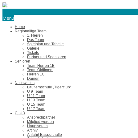
eishockey@tus-harsefeld.de
Menu
Home
Regionalliga Team
1. Herren
Das Team
Spielplan und Tabelle
Galerie
Tickets
Partner und Sponsoren
Senioren
Team Herren 1B
Team Oldtimers
Herren 1C
Damen
Nachwuchs
Lauflernschule „Tigerclub“
U 9 Team
U 11 Team
U 13 Team
U 15 Team
U 17 Team
CLUB
Ansprechpartner
Mitglied werden
Hauptverein
Archiv
Anfahrt Eissporthalle