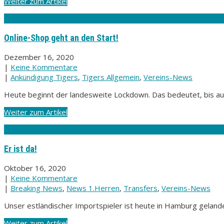
Weiter zum Artikel
Online-Shop geht an den Start!
Dezember 16, 2020
|
Keine Kommentare
|
Ankündigung Tigers
,
Tigers Allgemein
,
Vereins-News
Heute beginnt der landesweite Lockdown. Das bedeutet, bis auf
Weiter zum Artikel
Er ist da!
Oktober 16, 2020
|
Keine Kommentare
|
Breaking News
,
News 1.Herren
,
Transfers
,
Vereins-News
Unser estländischer Importspieler ist heute in Hamburg gelandet
Weiter zum Artikel