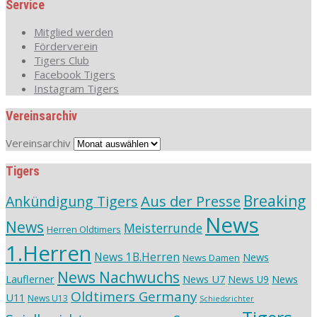
Service
Mitglied werden
Förderverein
Tigers Club
Facebook Tigers
Instagram Tigers
Vereinsarchiv
Vereinsarchiv
Tigers
Aus der Presse
Breaking
Ankündigung Tigers
News
News
Meisterrunde
Herren Oldtimers
1.Herren
News 1B.Herren
News
News Damen
News Nachwuchs
Lauflerner
News U7
News
News U9
Oldtimers Germany
U11
News U13
Schiedsrichter