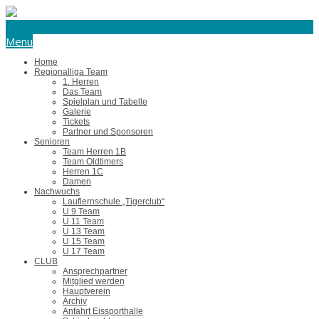
eishockey@tus-harsefeld.de
Menu
Home
Regionalliga Team
1. Herren
Das Team
Spielplan und Tabelle
Galerie
Tickets
Partner und Sponsoren
Senioren
Team Herren 1B
Team Oldtimers
Herren 1C
Damen
Nachwuchs
Lauflernschule „Tigerclub“
U 9 Team
U 11 Team
U 13 Team
U 15 Team
U 17 Team
CLUB
Ansprechpartner
Mitglied werden
Hauptverein
Archiv
Anfahrt Eissporthalle