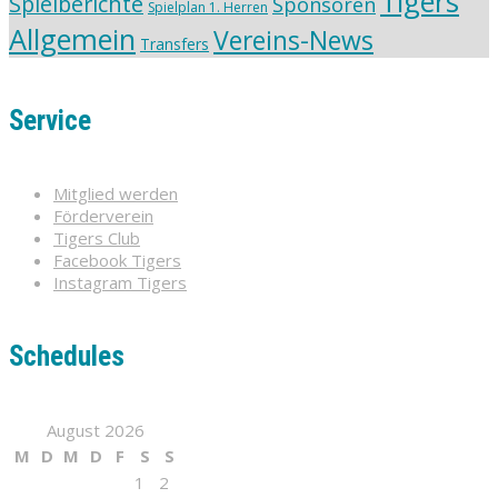
Tigers
Spielberichte
Sponsoren
Spielplan 1. Herren
Allgemein
Vereins-News
Transfers
Service
Mitglied werden
Förderverein
Tigers Club
Facebook Tigers
Instagram Tigers
Schedules
August 2026
M
D
M
D
F
S
S
1
2