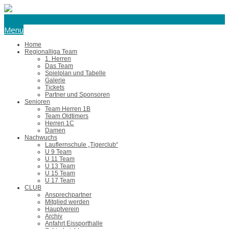
eishockey@tus-harsefeld.de
Menu
Home
Regionalliga Team
1. Herren
Das Team
Spielplan und Tabelle
Galerie
Tickets
Partner und Sponsoren
Senioren
Team Herren 1B
Team Oldtimers
Herren 1C
Damen
Nachwuchs
Lauflernschule „Tigerclub“
U 9 Team
U 11 Team
U 13 Team
U 15 Team
U 17 Team
CLUB
Ansprechpartner
Mitglied werden
Hauptverein
Archiv
Anfahrt Eissporthalle