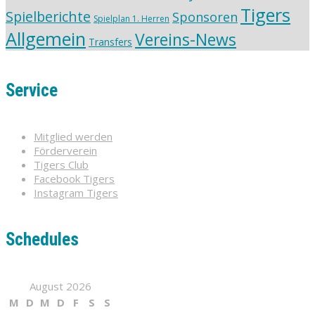
Tigers
Spielberichte
Sponsoren
Spielplan 1. Herren
Allgemein
Vereins-News
Transfers
Service
Mitglied werden
Förderverein
Tigers Club
Facebook Tigers
Instagram Tigers
Schedules
August 2026
M
D
M
D
F
S
S