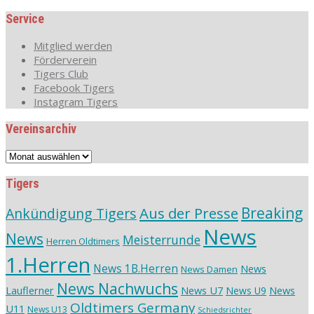
Service
Mitglied werden
Förderverein
Tigers Club
Facebook Tigers
Instagram Tigers
Vereinsarchiv
Vereinsarchiv
Tigers
Aus der Presse
Breaking
Ankündigung Tigers
News
News
Meisterrunde
Herren Oldtimers
1.Herren
News 1B.Herren
News
News Damen
News Nachwuchs
Lauflerner
News U7
News
News U9
Oldtimers Germany
U11
News U13
Schiedsrichter