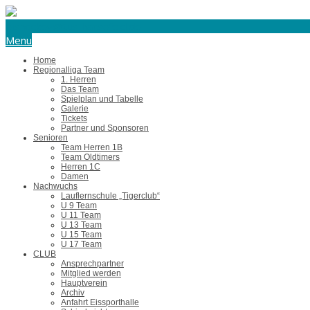
eishockey@tus-harsefeld.de
Menu
Home
Regionalliga Team
1. Herren
Das Team
Spielplan und Tabelle
Galerie
Tickets
Partner und Sponsoren
Senioren
Team Herren 1B
Team Oldtimers
Herren 1C
Damen
Nachwuchs
Lauflernschule „Tigerclub“
U 9 Team
U 11 Team
U 13 Team
U 15 Team
U 17 Team
CLUB
Ansprechpartner
Mitglied werden
Hauptverein
Archiv
Anfahrt Eissporthalle