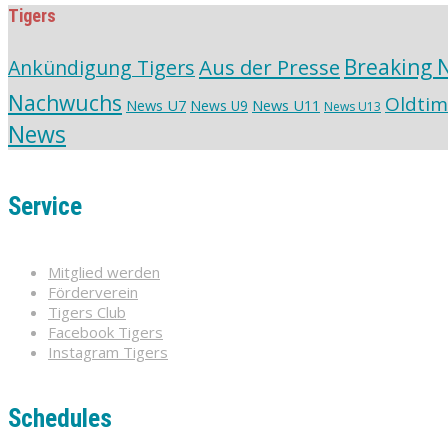
Tigers
Aus der Presse
Breaking 
Ankündigung Tigers
Nachwuchs
Oldtim
News U7
News U11
News U9
News U13
News
Service
Mitglied werden
Förderverein
Tigers Club
Facebook Tigers
Instagram Tigers
Schedules