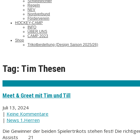
Schiedsrichter
Regeln
NEV
Nordverbund
Förderverein
HOCKEY-CAMP
INFO
ÜBER UNS
CAMP 2023
Shop
Trikotbestellung (Design Saison 2025/26)
Tag: Tim Thesen
Meet & Greet mit Tim und Till
Juli 13, 2024
|
Keine Kommentare
|
News 1.Herren
Die Gewinner der beiden Spielertrikots stehen fest! Di
Assists 21