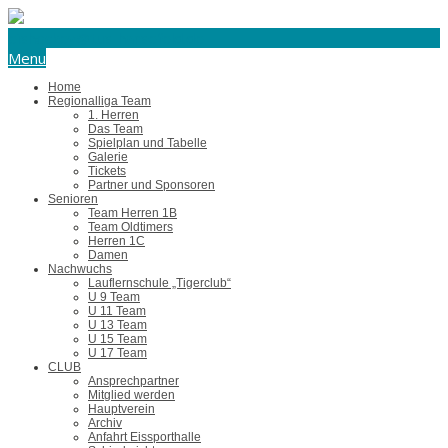
eishockey@tus-harsefeld.de
Menu
Home
Regionalliga Team
1. Herren
Das Team
Spielplan und Tabelle
Galerie
Tickets
Partner und Sponsoren
Senioren
Team Herren 1B
Team Oldtimers
Herren 1C
Damen
Nachwuchs
Lauflernschule „Tigerclub“
U 9 Team
U 11 Team
U 13 Team
U 15 Team
U 17 Team
CLUB
Ansprechpartner
Mitglied werden
Hauptverein
Archiv
Anfahrt Eissporthalle