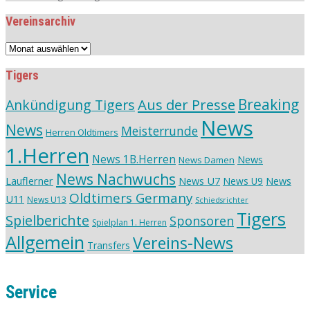
Vereinsarchiv
Vereinsarchiv
Tigers
Aus der Presse
Breaking
Ankündigung Tigers
News
News
Meisterrunde
Herren Oldtimers
1.Herren
News 1B.Herren
News
News Damen
News Nachwuchs
Lauflerner
News U7
News
News U9
Oldtimers Germany
U11
News U13
Schiedsrichter
Tigers
Spielberichte
Sponsoren
Spielplan 1. Herren
Allgemein
Vereins-News
Transfers
Service