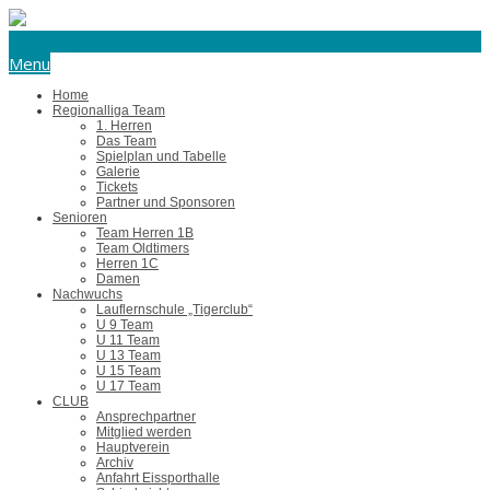
eishockey@tus-harsefeld.de
Menu
Home
Regionalliga Team
1. Herren
Das Team
Spielplan und Tabelle
Galerie
Tickets
Partner und Sponsoren
Senioren
Team Herren 1B
Team Oldtimers
Herren 1C
Damen
Nachwuchs
Lauflernschule „Tigerclub“
U 9 Team
U 11 Team
U 13 Team
U 15 Team
U 17 Team
CLUB
Ansprechpartner
Mitglied werden
Hauptverein
Archiv
Anfahrt Eissporthalle