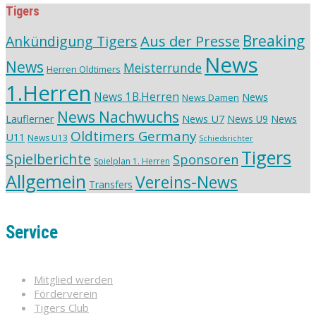
Tigers
Aus der Presse
Breaking
Ankündigung Tigers
News
News
Meisterrunde
Herren Oldtimers
1.Herren
News 1B.Herren
News
News Damen
News Nachwuchs
Lauflerner
News U7
News
News U9
Oldtimers Germany
U11
News U13
Schiedsrichter
Tigers
Spielberichte
Sponsoren
Spielplan 1. Herren
Allgemein
Vereins-News
Transfers
Service
Mitglied werden
Förderverein
Tigers Club