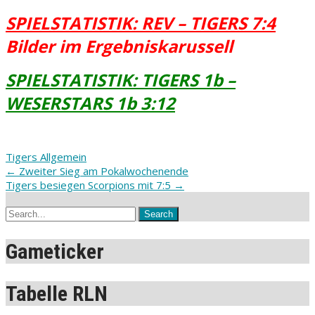
SPIELSTATISTIK: REV – TIGERS 7:4
Bilder im Ergebniskarussell
SPIELSTATISTIK: TIGERS 1b –
WESERSTARS 1b 3:12
Tigers Allgemein
Post
←
Zweiter Sieg am Pokalwochenende
Tigers besiegen Scorpions mit 7:5
→
navigation
Gameticker
Tabelle RLN