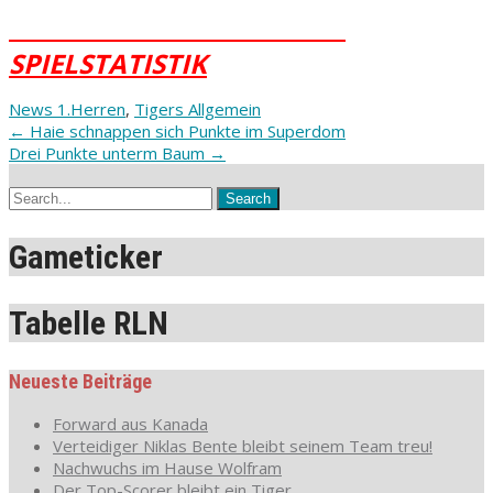
SPIELSTATISTIK
News 1.Herren
,
Tigers Allgemein
Post
←
Haie schnappen sich Punkte im Superdom
Drei Punkte unterm Baum
→
navigation
Gameticker
Tabelle RLN
Neueste Beiträge
Forward aus Kanada
Verteidiger Niklas Bente bleibt seinem Team treu!
Nachwuchs im Hause Wolfram
Der Top-Scorer bleibt ein Tiger