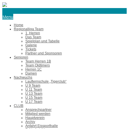
eishockey@tus-harsefeld.de
Menu
Home
Regionalliga Team
1. Herren
Das Team
Spielplan und Tabelle
Galerie
Tickets
Partner und Sponsoren
Senioren
Team Herren 1B
Team Oldtimers
Herren 1C
Damen
Nachwuchs
Lauflernschule „Tigerclub“
U 9 Team
U 11 Team
U 13 Team
U 15 Team
U 17 Team
CLUB
Ansprechpartner
Mitglied werden
Hauptverein
Archiv
Anfahrt Eissporthalle