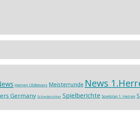
News 1.Herr
News
Meisterrunde
Herren Oldtimers
Spielberichte
ers Germany
S
Spielplan 1. Herren
Schiedsrichter