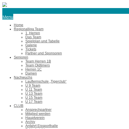
eishockey@tus-harsefeld.de
Menu
Home
Regionalliga Team
1. Herren
Das Team
Spielplan und Tabelle
Galerie
Tickets
Partner und Sponsoren
Senioren
Team Herren 1B
Team Oldtimers
Herren 1C
Damen
Nachwuchs
Lauflernschule „Tigerclub“
U 9 Team
U 11 Team
U 13 Team
U 15 Team
U 17 Team
CLUB
Ansprechpartner
Mitglied werden
Hauptverein
Archiv
Anfahrt Eissporthalle