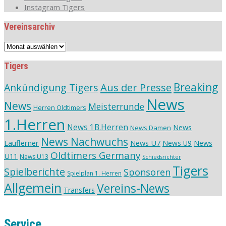
Instagram Tigers
Vereinsarchiv
Vereinsarchiv
Tigers
Aus der Presse
Breaking
Ankündigung Tigers
News
News
Meisterrunde
Herren Oldtimers
1.Herren
News 1B.Herren
News
News Damen
News Nachwuchs
Lauflerner
News U7
News
News U9
Oldtimers Germany
U11
News U13
Schiedsrichter
Tigers
Spielberichte
Sponsoren
Spielplan 1. Herren
Allgemein
Vereins-News
Transfers
Service