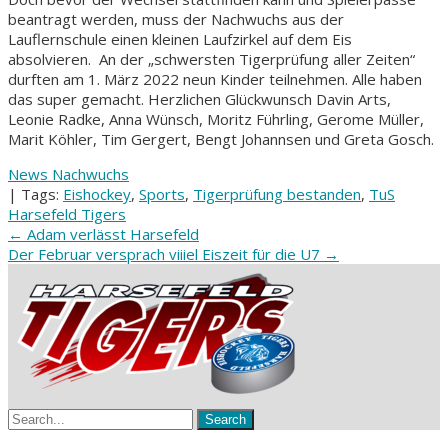
beantragt werden, muss der Nachwuchs aus der
Lauflernschule einen kleinen Laufzirkel auf dem Eis
absolvieren. An der „schwersten Tigerprüfung aller Zeiten“
durften am 1. März 2022 neun Kinder teilnehmen. Alle haben
das super gemacht. Herzlichen Glückwunsch Davin Arts,
Leonie Radke, Anna Wünsch, Moritz Führling, Gerome Müller,
Marit Köhler, Tim Gergert, Bengt Johannsen und Greta Gosch.
News Nachwuchs
| Tags:
Eishockey
,
Sports
,
Tigerprüfung bestanden
,
TuS
Harsefeld Tigers
Post
←
Adam verlässt Harsefeld
Der Februar versprach viiiel Eiszeit für die U7
→
navigation