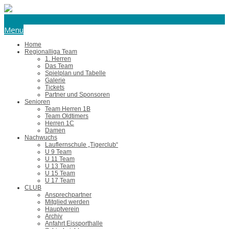
eishockey@tus-harsefeld.de
Menu
Home
Regionalliga Team
1. Herren
Das Team
Spielplan und Tabelle
Galerie
Tickets
Partner und Sponsoren
Senioren
Team Herren 1B
Team Oldtimers
Herren 1C
Damen
Nachwuchs
Lauflernschule „Tigerclub“
U 9 Team
U 11 Team
U 13 Team
U 15 Team
U 17 Team
CLUB
Ansprechpartner
Mitglied werden
Hauptverein
Archiv
Anfahrt Eissporthalle