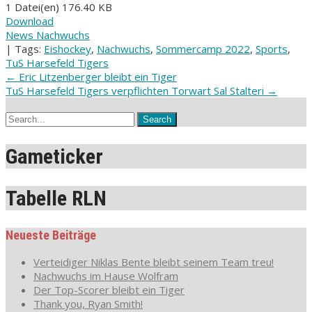
1 Datei(en)
176.40 KB
Download
News Nachwuchs
| Tags:
Eishockey
,
Nachwuchs
,
Sommercamp 2022
,
Sports
,
TuS Harsefeld Tigers
Post
←
Eric Litzenberger bleibt ein Tiger
TuS Harsefeld Tigers verpflichten Torwart Sal Stalteri
→
navigation
Gameticker
Tabelle RLN
Neueste Beiträge
Verteidiger Niklas Bente bleibt seinem Team treu!
Nachwuchs im Hause Wolfram
Der Top-Scorer bleibt ein Tiger
Thank you, Ryan Smith!