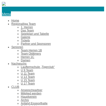
eishockey@tus-harsefeld.de
Menu
Home
Regionalliga Team
1. Herren
Das Team
Spielplan und Tabelle
Galerie
Tickets
Partner und Sponsoren
Senioren
Team Herren 1B
Team Oldtimers
Herren 1C
Damen
Nachwuchs
Lauflernschule „Tigerclub“
U 9 Team
U 11 Team
U 13 Team
U 15 Team
U 17 Team
CLUB
Ansprechpartner
Mitglied werden
Hauptverein
Archiv
Anfahrt Eissporthalle