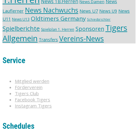
News 1B.Herren
News
News Damen
News Nachwuchs
Lauflerner
News U7
News
News U9
Oldtimers Germany
U11
News U13
Schiedsrichter
Tigers
Spielberichte
Sponsoren
Spielplan 1. Herren
Allgemein
Vereins-News
Transfers
Service
Mitglied werden
Förderverein
Tigers Club
Facebook Tigers
Instagram Tigers
Schedules