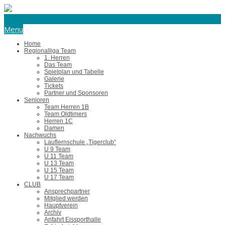
eishockey@tus-harsefeld.de
Menu
Home
Regionalliga Team
1. Herren
Das Team
Spielplan und Tabelle
Galerie
Tickets
Partner und Sponsoren
Senioren
Team Herren 1B
Team Oldtimers
Herren 1C
Damen
Nachwuchs
Lauflernschule „Tigerclub“
U 9 Team
U 11 Team
U 13 Team
U 15 Team
U 17 Team
CLUB
Ansprechpartner
Mitglied werden
Hauptverein
Archiv
Anfahrt Eissporthalle