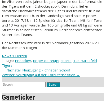
Im Alter von sechs Jahren begann Japser in der Lauflernschule
der Tigers mit dem Eishockeysport. Dann durchlief er
sämtliche Nachwuchsteams der Tigers und trainierte früh im
Herrenteam der 1b. In der Landesliga Nord spielte Jasper
bereits 2017/18 in 12 Spielen für das 1b-Team. Mit fünf Toren
und 13 Vorlagen wurde der 165 cm große und 68 kg schwere
Stürmer in seiner ersten Saison im Herrenbereich drittbester
Scorer des Teams.
Der Rechtsschütze wird in der Verbandsligasaison 2022/23
die Nummer 9 tragen.
News 1.Herren
| Tags:
Eishockey
,
Jasper de Bruijn
,
Sports
,
TuS Harsefeld
Tigers
Post
←
Nächster Neuzugang – Christian Schoof
Zweiter Neuzugang auf der Torhüterposition
→
navigation
Gameticker