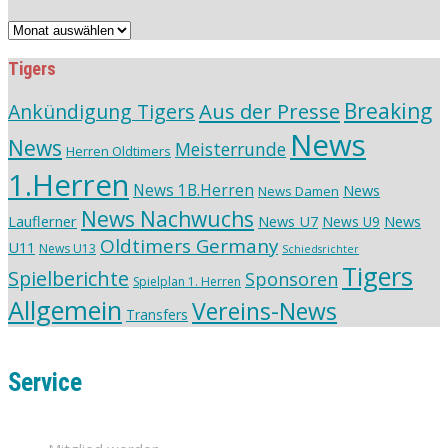
Vereinsarchiv
Tigers
Aus der Presse
Breaking
Ankündigung Tigers
News
News
Meisterrunde
Herren Oldtimers
1.Herren
News 1B.Herren
News
News Damen
News Nachwuchs
Lauflerner
News U7
News
News U9
Oldtimers Germany
U11
News U13
Schiedsrichter
Tigers
Spielberichte
Sponsoren
Spielplan 1. Herren
Allgemein
Vereins-News
Transfers
Service