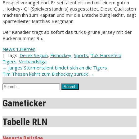
Beispiel vorangehend. Er sei talentiert und mit einem guten
„Hockey-IQ“ (Spielverständnis) ausgestattet. Diese Qualitäten
machten ihn zum Kapitän und mir die Entscheidung leicht“, sagt
Spartenleiter Matthias Bergmann.
Der Kanadier trägt ab sofort das türkis-grüne Jersey mit der
Rückennummer 95.
News 1.Herren
| Tags:
Derek Seguin
,
Eishockey
,
Sports
,
TuS Harsefeld
Tigers
,
Verbandsliga
Post
←
Junges Stürmertalent bindet sich an die Tigers
Tim Thesen kehrt zum Eishockey zurück
→
navigation
Gameticker
Tabelle RLN
Neueste Beiträge