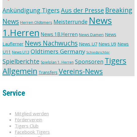
Aus der Presse
Breaking
Ankündigung Tigers
News
News
Meisterrunde
Herren Oldtimers
1.Herren
News 1B.Herren
News
News Damen
News Nachwuchs
Lauflerner
News U7
News
News U9
Oldtimers Germany
U11
News U13
Schiedsrichter
Tigers
Spielberichte
Sponsoren
Spielplan 1. Herren
Allgemein
Vereins-News
Transfers
Service
Mitglied werden
Förderverein
Tigers Club
Facebook Tigers