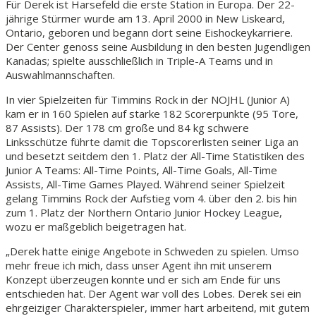
Für Derek ist Harsefeld die erste Station in Europa. Der 22-
jährige Stürmer wurde am 13. April 2000 in New Liskeard,
Ontario, geboren und begann dort seine Eishockeykarriere.
Der Center genoss seine Ausbildung in den besten Jugendligen
Kanadas; spielte ausschließlich in Triple-A Teams und in
Auswahlmannschaften.
In vier Spielzeiten für Timmins Rock in der NOJHL (Junior A)
kam er in 160 Spielen auf starke 182 Scorerpunkte (95 Tore,
87 Assists). Der 178 cm große und 84 kg schwere
Linksschütze führte damit die Topscorerlisten seiner Liga an
und besetzt seitdem den 1. Platz der All-Time Statistiken des
Junior A Teams: All-Time Points, All-Time Goals, All-Time
Assists, All-Time Games Played. Während seiner Spielzeit
gelang Timmins Rock der Aufstieg vom 4. über den 2. bis hin
zum 1. Platz der Northern Ontario Junior Hockey League,
wozu er maßgeblich beigetragen hat.
„Derek hatte einige Angebote in Schweden zu spielen. Umso
mehr freue ich mich, dass unser Agent ihn mit unserem
Konzept überzeugen konnte und er sich am Ende für uns
entschieden hat. Der Agent war voll des Lobes. Derek sei ein
ehrgeiziger Charakterspieler, immer hart arbeitend, mit gutem