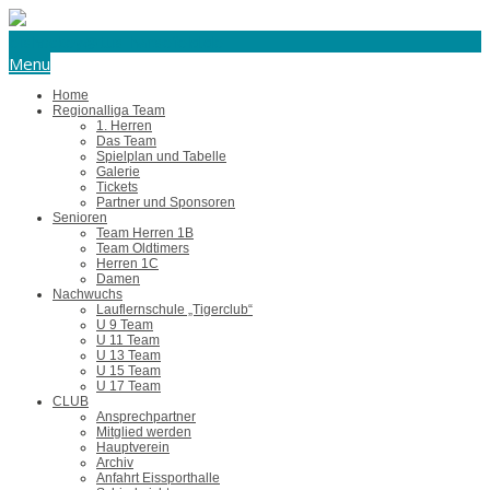
eishockey@tus-harsefeld.de
Menu
Home
Regionalliga Team
1. Herren
Das Team
Spielplan und Tabelle
Galerie
Tickets
Partner und Sponsoren
Senioren
Team Herren 1B
Team Oldtimers
Herren 1C
Damen
Nachwuchs
Lauflernschule „Tigerclub“
U 9 Team
U 11 Team
U 13 Team
U 15 Team
U 17 Team
CLUB
Ansprechpartner
Mitglied werden
Hauptverein
Archiv
Anfahrt Eissporthalle