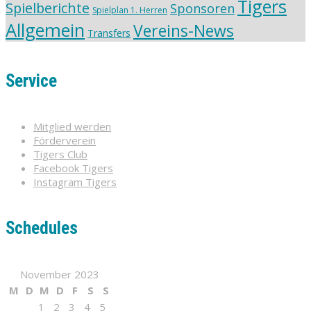
Tigers
Spielberichte
Sponsoren
Spielplan 1. Herren
Allgemein
Vereins-News
Transfers
Service
Mitglied werden
Förderverein
Tigers Club
Facebook Tigers
Instagram Tigers
Schedules
November 2023
M
D
M
D
F
S
S
1
2
3
4
5