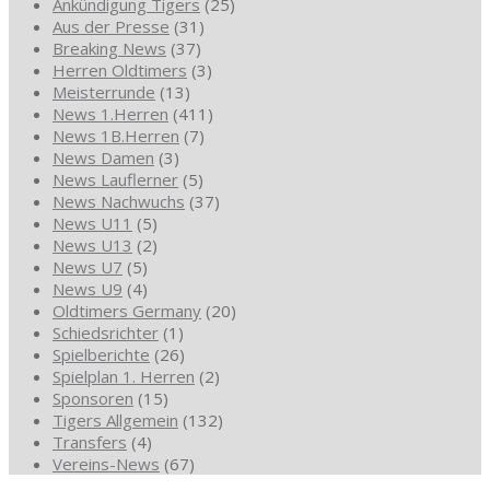
Ankündigung Tigers
(25)
Aus der Presse
(31)
Breaking News
(37)
Herren Oldtimers
(3)
Meisterrunde
(13)
News 1.Herren
(411)
News 1B.Herren
(7)
News Damen
(3)
News Lauflerner
(5)
News Nachwuchs
(37)
News U11
(5)
News U13
(2)
News U7
(5)
News U9
(4)
Oldtimers Germany
(20)
Schiedsrichter
(1)
Spielberichte
(26)
Spielplan 1. Herren
(2)
Sponsoren
(15)
Tigers Allgemein
(132)
Transfers
(4)
Vereins-News
(67)