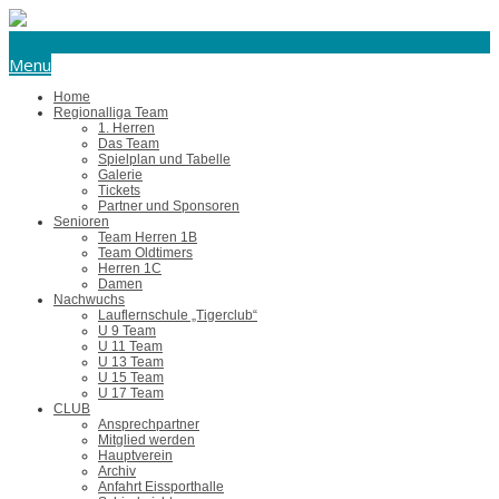
eishockey@tus-harsefeld.de
Menu
Home
Regionalliga Team
1. Herren
Das Team
Spielplan und Tabelle
Galerie
Tickets
Partner und Sponsoren
Senioren
Team Herren 1B
Team Oldtimers
Herren 1C
Damen
Nachwuchs
Lauflernschule „Tigerclub“
U 9 Team
U 11 Team
U 13 Team
U 15 Team
U 17 Team
CLUB
Ansprechpartner
Mitglied werden
Hauptverein
Archiv
Anfahrt Eissporthalle