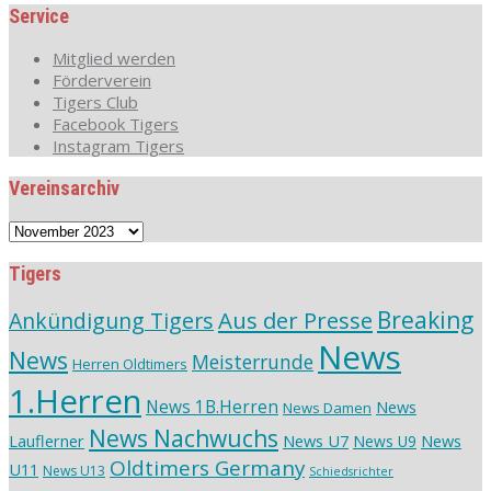
Service
Mitglied werden
Förderverein
Tigers Club
Facebook Tigers
Instagram Tigers
Vereinsarchiv
Vereinsarchiv
Tigers
Aus der Presse
Breaking
Ankündigung Tigers
News
News
Meisterrunde
Herren Oldtimers
1.Herren
News 1B.Herren
News
News Damen
News Nachwuchs
Lauflerner
News U7
News
News U9
Oldtimers Germany
U11
News U13
Schiedsrichter