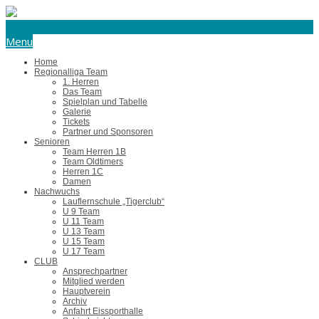
eishockey@tus-harsefeld.de
Menu
Home
Regionalliga Team
1. Herren
Das Team
Spielplan und Tabelle
Galerie
Tickets
Partner und Sponsoren
Senioren
Team Herren 1B
Team Oldtimers
Herren 1C
Damen
Nachwuchs
Lauflernschule „Tigerclub“
U 9 Team
U 11 Team
U 13 Team
U 15 Team
U 17 Team
CLUB
Ansprechpartner
Mitglied werden
Hauptverein
Archiv
Anfahrt Eissporthalle