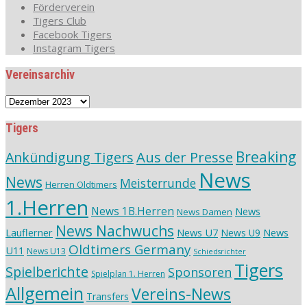
Förderverein
Tigers Club
Facebook Tigers
Instagram Tigers
Vereinsarchiv
Vereinsarchiv
Tigers
Aus der Presse
Breaking
Ankündigung Tigers
News
News
Meisterrunde
Herren Oldtimers
1.Herren
News 1B.Herren
News
News Damen
News Nachwuchs
Lauflerner
News U7
News
News U9
Oldtimers Germany
U11
News U13
Schiedsrichter
Tigers
Spielberichte
Sponsoren
Spielplan 1. Herren
Allgemein
Vereins-News
Transfers