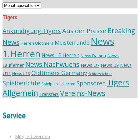
Vereinsarchiv
Tigers
Aus der Presse
Breaking
Ankündigung Tigers
News
News
Meisterrunde
Herren Oldtimers
1.Herren
News 1B.Herren
News
News Damen
News Nachwuchs
Lauflerner
News U7
News
News U9
Oldtimers Germany
U11
News U13
Schiedsrichter
Tigers
Spielberichte
Sponsoren
Spielplan 1. Herren
Allgemein
Vereins-News
Transfers
Service
Mitglied werden