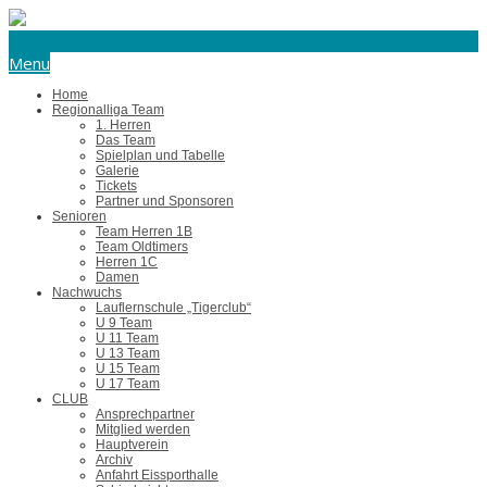
eishockey@tus-harsefeld.de
Menu
Home
Regionalliga Team
1. Herren
Das Team
Spielplan und Tabelle
Galerie
Tickets
Partner und Sponsoren
Senioren
Team Herren 1B
Team Oldtimers
Herren 1C
Damen
Nachwuchs
Lauflernschule „Tigerclub“
U 9 Team
U 11 Team
U 13 Team
U 15 Team
U 17 Team
CLUB
Ansprechpartner
Mitglied werden
Hauptverein
Archiv
Anfahrt Eissporthalle